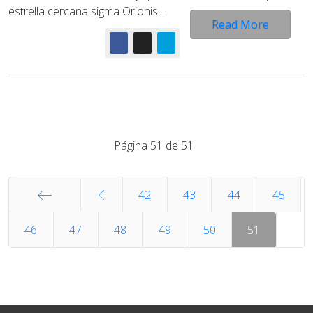
estrella cercana sigma Orionis...
Read More
Página 51 de 51
42
43
44
45
Inicio
46
47
48
49
50
51