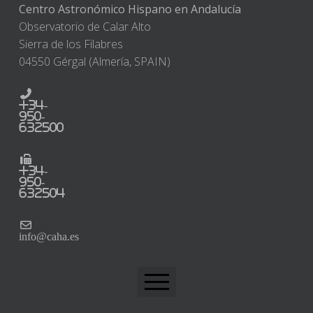
Centro Astronómico Hispano en Andalucía
Observatorio de Calar Alto
Sierra de los Filabres
04550 Gérgal (Almería, SPAIN)
+34-
950-
632500
+34-
950-
632504
info@caha.es