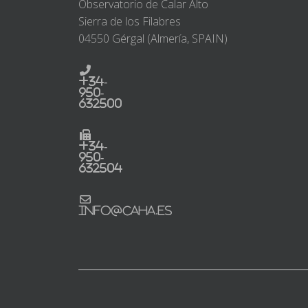
Observatorio de Calar Alto
Sierra de los Filabres
04550 Gérgal (Almería, SPAIN)
+34-
950-
632500
+34-
950-
632504
info@caha.es