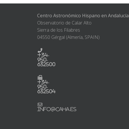
Centro Astronómico Hispano en Andalucía
Observatorio de Calar Alto
Sierra de los Filabres
04550 Gérgal (Almería, SPAIN)
+34-
950-
632500
+34-
950-
632504
info@caha.es