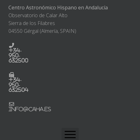
Centro Astronómico Hispano en Andalucía
Observatorio de Calar Alto
Sierra de los Filabres
04550 Gérgal (Almería, SPAIN)
+34-
950-
632500
+34-
950-
632504
info@caha.es