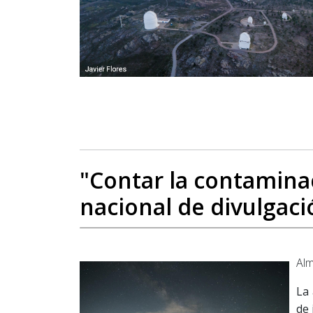
"Contar la contaminac
nacional de divulgac
Alm
La 
de 