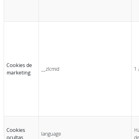
Cookies de
__zlcmid
1
marketing
Cookies
Ha
language
ocultas
de