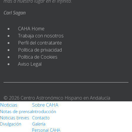
más a nuestro lugar en el infinito.
Carl Sagan
CAHA Home
Trabaja con nosotros
Perfil del contratante
Política de privacidad
Política de Cookies
Aviso Legal
© 2026 Centro Astronómico Hispano en Andalucía
Noticias
Sobre CAHA
Notas de prensa
Introducción
Noticias breves
Contacto
Divulgación
Galería
Personal CAHA