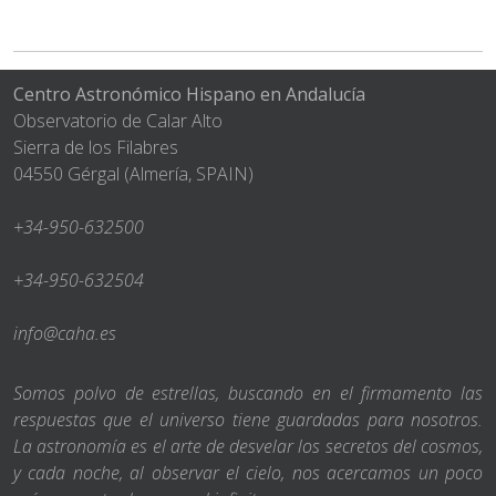
Centro Astronómico Hispano en Andalucía
Observatorio de Calar Alto
Sierra de los Filabres
04550 Gérgal (Almería, SPAIN)
+34-950-632500
+34-950-632504
info@caha.es
Somos polvo de estrellas, buscando en el firmamento las
respuestas que el universo tiene guardadas para nosotros.
La astronomía es el arte de desvelar los secretos del cosmos,
y cada noche, al observar el cielo, nos acercamos un poco