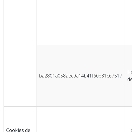
Ha
ba2801a058aec9a14b41f60b31c67517
de
Cookies de
Ha