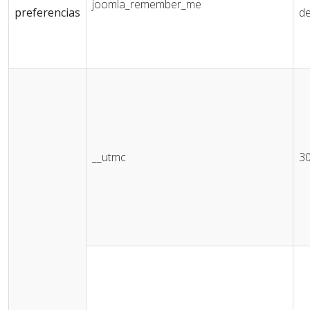
joomla_remember_me
preferencias
de
__utmc
30