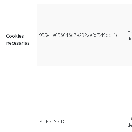
Ha
955e1e056046d7e292aefdf549bc11d1
Cookies
de
necesarias
Ha
PHPSESSID
de