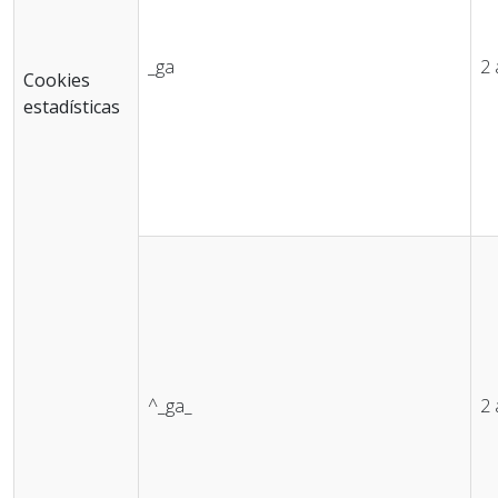
_ga
2
Cookies
estadísticas
^_ga_
2