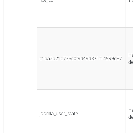
Ha
c1ba2b21e733c0f9d49d371f14599d87
de
Ha
joomla_user_state
de