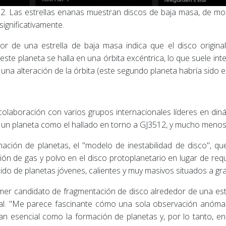
2. Las estrellas enanas muestran discos de baja masa, de modo
ignificativamente.
or de una estrella de baja masa indica que el disco origin
ste planeta se halla en una órbita excéntrica, lo que suele inte
 una alteración de la órbita (este segundo planeta habría sido
laboración con varios grupos internacionales líderes en diná
e un planeta como el hallado en torno a GJ3512, y mucho menos
mación de planetas, el "modelo de inestabilidad de disco", q
ón de gas y polvo en el disco protoplanetario en lugar de req
do de planetas jóvenes, calientes y muy masivos situados a gran
imer candidato de fragmentación de disco alrededor de una est
ial. "Me parece fascinante cómo una sola observación anómala
n esencial como la formación de planetas y, por lo tanto, en