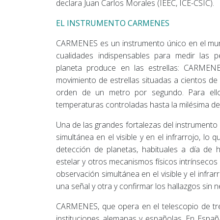
declara Juan Carlos Morales (IEEC, ICE-CSIC).
EL INSTRUMENTO CARMENES
CARMENES es un instrumento único en el mund
cualidades indispensables para medir las 
planeta produce en las estrellas: CARMENE
movimiento de estrellas situadas a cientos de 
orden de un metro por segundo. Para ello
temperaturas controladas hasta la milésima de
Una de las grandes fortalezas del instrumen
simultánea en el visible y en el infrarrojo, lo q
detección de planetas, habituales a día de h
estelar y otros mecanismos físicos intrínsecos a
observación simultánea en el visible y el infr
una señal y otra y confirmar los hallazgos sin
CARMENES, que opera en el telescopio de tre
instituciones alemanas y españolas. En España 