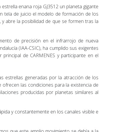
 estrella enana roja GJ3512 un planeta gigante
en tela de juicio el modelo de formación de los
y abre la posibilidad de que se formen tras la
ento de precisión en el infrarrojo de nueva
ndalucía (IAA-CSIC), ha cumplido sus exigentes
or principal de CARMENES y participante en el
s estrellas generadas por la atracción de los
e ofrecen las condiciones para la existencia de
ilaciones producidas por planetas similares al
da y constantemente en los canales visible e
mos que este amplio movimiento se debía a la