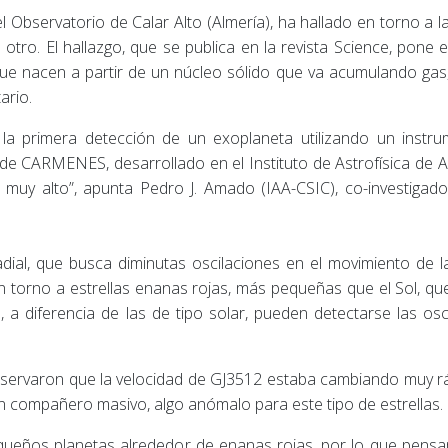
bservatorio de Calar Alto (Almería), ha hallado en torno a la
otro. El hallazgo, que se publica en la revista Science, pone 
e nacen a partir de un núcleo sólido que va acumulando gas, 
ario.
a primera detección de un exoplaneta utilizando un instrum
 de CARMENES, desarrollado en el Instituto de Astrofísica de A
a muy alto”, apunta Pedro J. Amado (IAA-CSIC), co-investigad
al, que busca diminutas oscilaciones en el movimiento de la
n torno a estrellas enanas rojas, más pequeñas que el Sol, qu
, a diferencia de las de tipo solar, pueden detectarse las osc
varon que la velocidad de GJ3512 estaba cambiando muy rápi
un compañero masivo, algo anómalo para este tipo de estrellas.
equeños planetas alrededor de enanas rojas, por lo que pensa