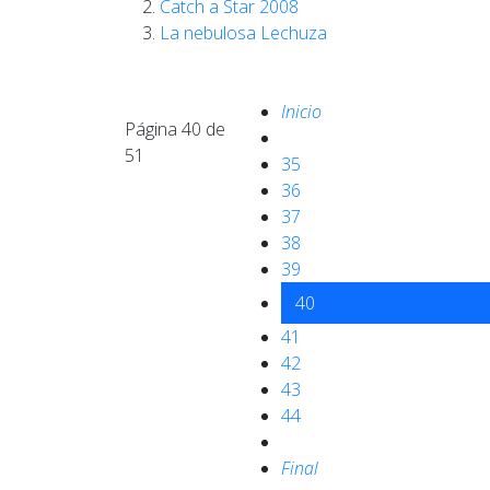
Catch a Star 2008
La nebulosa Lechuza
Inicio
Página 40 de
51
35
36
37
38
39
40
41
42
43
44
Final