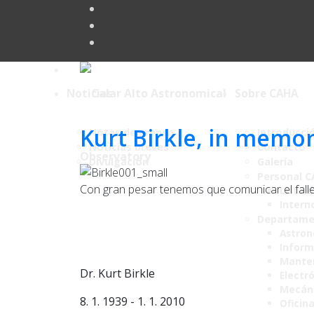
Noticias
Sobre CAHA
Kurt Birkle, in memo
Notas de prensa
Introducci
Noticias breves
Contacto
Divulgación
Galería
Personal 
Con gran pesar tenemos que comunicar el falle
Lista 
Intern
Departame
Astro
Inform
Mante
Dr. Kurt Birkle
Electr
Mecán
8. 1. 1939 - 1. 1. 2010
Oficin