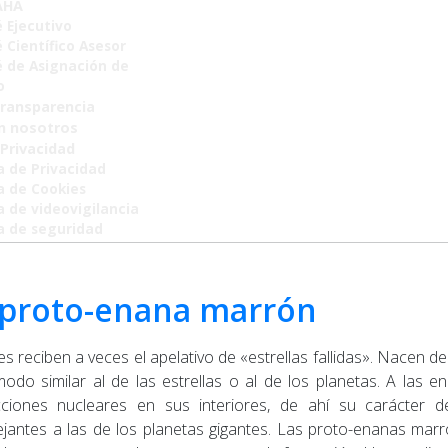
AHA
 Ejecutivo
 Científico Asesor
 de Asignación de
o
Transparencia
n nosotros
 Privacidad
a de Privacidad
ca de Cookies
a de videovigilancia
ca de seguridad
 proto-enana marrón
reciben a veces el apelativo de «estrellas fallidas». Nacen de
odo similar al de las estrellas o al de los planetas. A las 
iones nucleares en sus interiores, de ahí su carácter de
ejantes a las de los planetas gigantes. Las proto-enanas mar