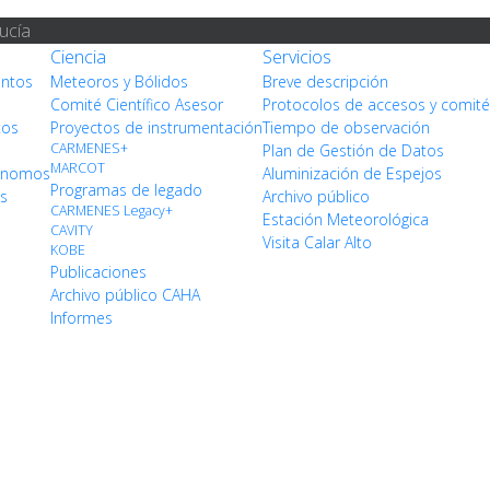
ucía
Ciencia
Servicios
entos
Meteoros y Bólidos
Breve descripción
Comité Científico Asesor
Protocolos de accesos y comit
tos
Proyectos de instrumentación
Tiempo de observación
CARMENES+
Plan de Gestión de Datos
MARCOT
rónomos
Aluminización de Espejos
Programas de legado
os
Archivo público
CARMENES Legacy+
Estación Meteorológica
CAVITY
Visita Calar Alto
KOBE
Publicaciones
Archivo público CAHA
Informes