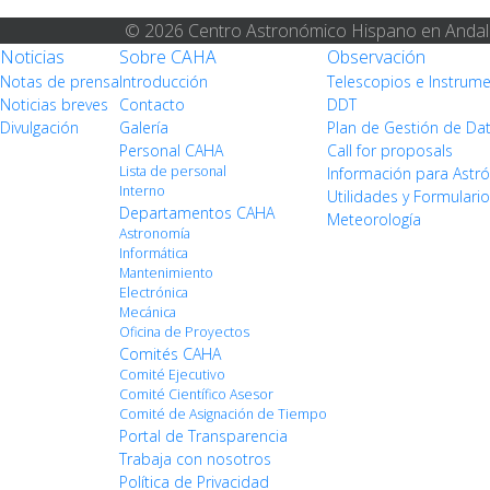
© 2026 Centro Astronómico Hispano en Andal
Noticias
Sobre CAHA
Observación
Notas de prensa
Introducción
Telescopios e Instrum
Noticias breves
Contacto
DDT
Divulgación
Galería
Plan de Gestión de Da
Personal CAHA
Call for proposals
Lista de personal
Información para Ast
Interno
Utilidades y Formulari
Departamentos CAHA
Meteorología
Astronomía
Informática
Mantenimiento
Electrónica
Mecánica
Oficina de Proyectos
Comités CAHA
Comité Ejecutivo
Comité Científico Asesor
Comité de Asignación de Tiempo
Portal de Transparencia
Trabaja con nosotros
Política de Privacidad