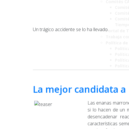
Comités C
Comité
Comité
Comité
Tiemp
Un trágico accidente se lo ha llevado.
Portal de 
Trabaja co
Política de
Polític
Políti
Polític
Políti
La mejor candidata a
Las enanas marrones 
si lo hacen de un m
desencadenar reacc
características sem