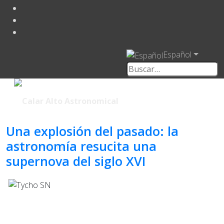
Español
Una explosión del pasado: la
astronomía resucita una
supernova del siglo XVI