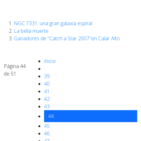
NGC 7331: una gran galaxia espiral
La bella muerte
Ganadores de "Catch a Star 2007"en Calar Alto
Inicio
Página 44
de 51
39
40
41
42
43
44
45
46
47