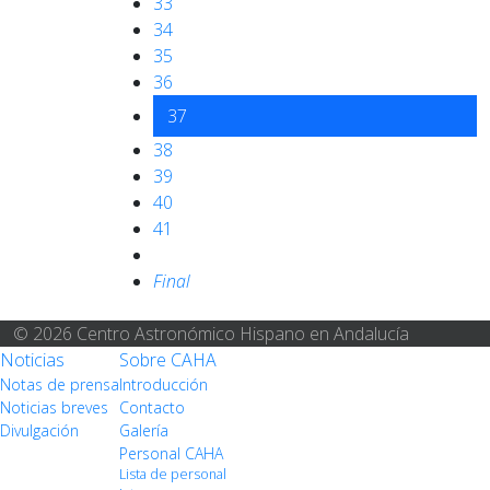
33
34
35
36
37
38
39
40
41
Final
© 2026 Centro Astronómico Hispano en Andalucía
Noticias
Sobre CAHA
Notas de prensa
Introducción
Noticias breves
Contacto
Divulgación
Galería
Personal CAHA
Lista de personal