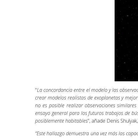
"
La concordancia entre el modelo y las observa
crear modelos realistas de exoplanetas y mejo
no es posible realizar observaciones similare
ensayo general para los futuros trabajos de bú
posiblemente habitables
”, añade Denis Shulyak,
“Este hallazgo demuestra una vez más las capac