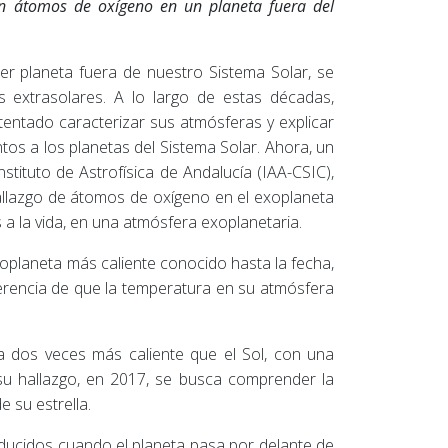
an átomos de oxígeno en un planeta fuera del
er planeta fuera de nuestro Sistema Solar, se
 extrasolares. A lo largo de estas décadas,
tentado caracterizar sus atmósferas y explicar
os a los planetas del Sistema Solar. Ahora, un
nstituto de Astrofísica de Andalucía (IAA-CSIC),
hallazgo de átomos de oxígeno en el exoplaneta
a la vida, en una atmósfera exoplanetaria.
oplaneta más caliente conocido hasta la fecha,
iferencia de que la temperatura en su atmósfera
a dos veces más caliente que el Sol, con una
u hallazgo, en 2017, se busca comprender la
 su estrella.
oducidos cuando el planeta pasa por delante de