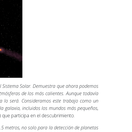
 del Sistema Solar. Demuestra que ahora podemos
tmósferas de los más calientes. Aunque todavía
día lo será. Consideramos este trabajo como un
 la galaxia, incluidos los mundos más pequeños,
) que participa en el descubrimiento.
5 metros, no solo para la detección de planetas