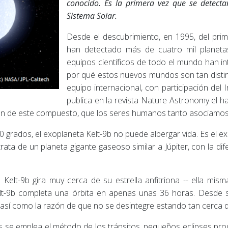
conocido. Es la primera vez que se detect
Sistema Solar.
Desde el descubrimiento, en 1995, del prim
han detectado más de cuatro mil planetas
equipos científicos de todo el mundo han in
por qué estos nuevos mundos son tan distint
equipo internacional, con participación del I
publica en la revista Nature Astronomy el 
ción de este compuesto, que los seres humanos tanto asociamos 
grados, el exoplaneta Kelt-9b no puede albergar vida. Es el ex
 trata de un planeta gigante gaseoso similar a Júpiter, con la d
elt-9b gira muy cerca de su estrella anfitriona -- ella mism
lt-9b completa una órbita en apenas unas 36 horas. Desde s
, así como la razón de que no se desintegre estando tan cerca de
s se emplea el método de los tránsitos, pequeños eclipses pr