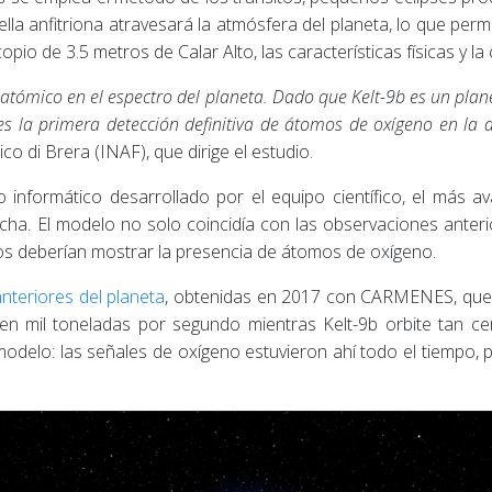
strella anfitriona atravesará la atmósfera del planeta, lo que per
o de 3.5 metros de Calar Alto, las características físicas y l
 atómico en el espectro del planeta. Dado que Kelt-9b es un plan
 es la primera detección definitiva de átomos de oxígeno en la
o di Brera (INAF), que dirige el estudio.
 informático desarrollado por el equipo científico, el más 
fecha. El modelo no solo coincidía con las observaciones ante
tos deberían mostrar la presencia de átomos de oxígeno.
nteriores del planeta
, obtenidas en 2017 con CARMENES, que 
n mil toneladas por segundo mientras Kelt-9b orbite tan cer
odelo: las señales de oxígeno estuvieron ahí todo el tiempo, p