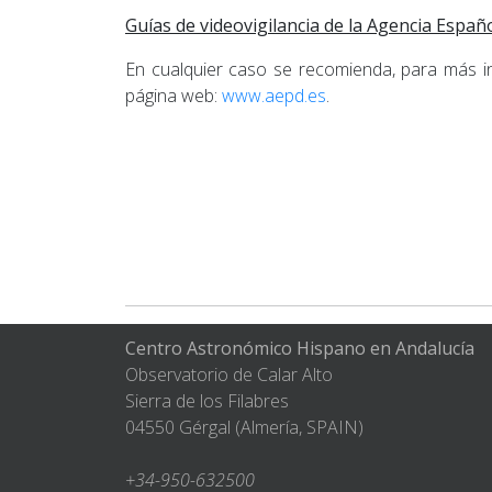
Guías de videovigilancia de la Agencia Españ
En cualquier caso se recomienda, para más in
página web:
www.aepd.es
.
Centro Astronómico Hispano en Andalucía
Observatorio de Calar Alto
Sierra de los Filabres
04550 Gérgal (Almería, SPAIN)
+34-950-632500