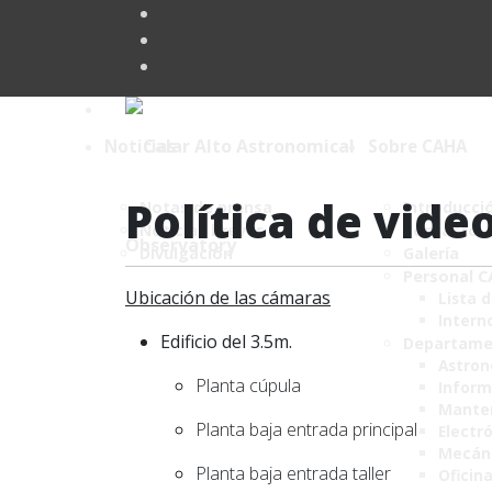
Noticias
Sobre CAHA
Política de vide
Notas de prensa
Introducci
Noticias breves
Contacto
Divulgación
Galería
Personal 
Ubicación de las cámaras
Lista 
Intern
Edificio del 3.5m.
Departame
Astro
Planta cúpula
Inform
Mante
Planta baja entrada principal
Electr
Mecán
Planta baja entrada taller
Oficin