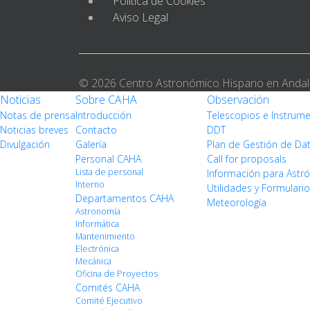
Política de Cookies
Aviso Legal
© 2026 Centro Astronómico Hispano en Andal
Noticias
Sobre CAHA
Observación
Notas de prensa
Introducción
Telescopios e Instrum
Noticias breves
Contacto
DDT
Divulgación
Galería
Plan de Gestión de Da
Personal CAHA
Call for proposals
Lista de personal
Información para Ast
Interno
Utilidades y Formulari
Departamentos CAHA
Meteorología
Astronomía
Informática
Mantenimiento
Electrónica
Mecánica
Oficina de Proyectos
Comités CAHA
Comité Ejecutivo