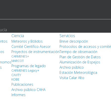
ucía
Ciencia
Servicios
entos
Meteoros y Bólidos
Breve descripción
Comité Científico Asesor
Protocolos de accesos y comit
tos
Proyectos de instrumentación
Tiempo de observación
CARMENES+
Plan de Gestión de Datos
MARCOT
rónomos
Aluminización de Espejos
Programas de legado
os
Archivo público
CARMENES Legacy+
Estación Meteorológica
CAVITY
Visita Calar Alto
KOBE
Publicaciones
Archivo público CAHA
Informes