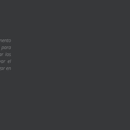
amento
s para
ar los
var el
gar en