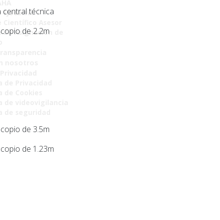
AHA
 central técnica
 Ejecutivo
 Científico Asesor
escopio de 2.2m
 de Asignación de
o
Transparencia
n nosotros
 Privacidad
a de Privacidad
ca de Cookies
a de videovigilancia
ca de seguridad
escopio de 3.5m
escopio de 1.23m