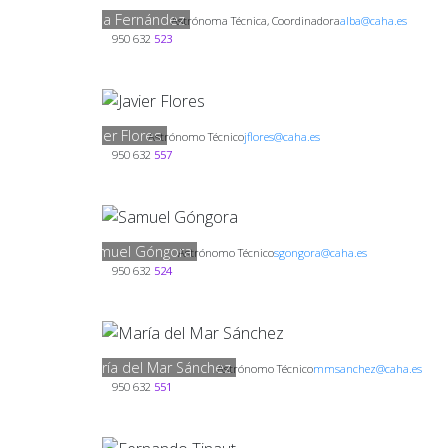
Alba Fernández
Astrónoma Técnica, Coordinadora
alba@caha.es
950 632
523
Javier Flores
Astrónomo Técnico
jflores@caha.es
950 632
557
Samuel Góngora
Astrónomo Técnico
sgongora@caha.es
950 632
524
María del Mar Sánchez
Astrónomo Técnico
mmsanchez@caha.es
950 632
551