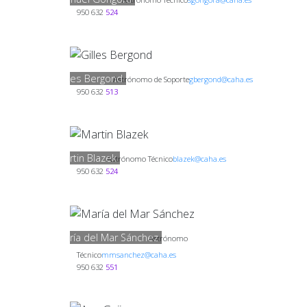
950 632
524
Gilles Bergond
Astrónomo de Soporte
gbergond@caha.es
950 632
513
Martin Blazek
Astrónomo Técnico
blazek@caha.es
950 632
524
María del Mar Sánchez
Astrónomo
Técnico
mmsanchez@caha.es
950 632
551