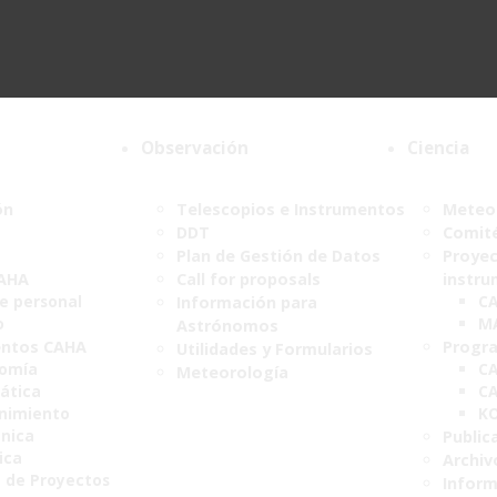
Observación
Ciencia
ón
Telescopios e Instrumentos
Meteor
DDT
Comité
Plan de Gestión de Datos
Proyec
CAHA
Call for proposals
instru
de personal
C
Información para
o
M
Astrónomos
ntos CAHA
Progr
Utilidades y Formularios
nomía
CA
Meteorología
ática
CA
nimiento
K
ónica
Public
ica
Archiv
a de Proyectos
Infor