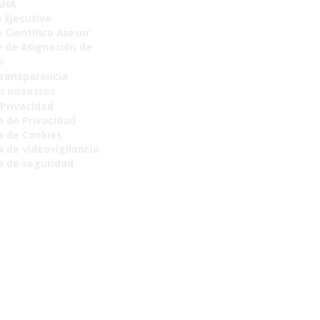
AHA
 Ejecutivo
 Científico Asesor
 de Asignación de
o
Transparencia
n nosotros
 Privacidad
a de Privacidad
ca de Cookies
a de videovigilancia
ca de seguridad