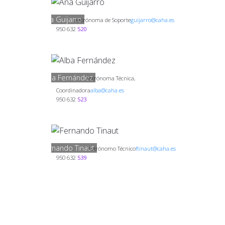
Ana Guijarro
Astrónoma de Soporte
guijarro@caha.es
950 632
520
Alba Fernández
Astrónoma Técnica,
Coordinadora
alba@caha.es
950 632
523
Fernando Tinaut
Astrónomo Técnico
ftinaut@caha.es
950 632
539