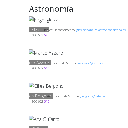
Astronomía
Jorge Iglesias
Jefe de Departamento
jiglesia@caha.es astrohead@caha.es
950 632
528
Marco Azzaro
Astrónomo de Soporte
mazzaro@caha.es
950 632
506
Gilles Bergond
Astrónomo de Soporte
gbergond@caha.es
950 632
513