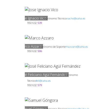
Jose Ignacio Vico
Astrónomo Técnico
nacho@caha.es
950 632
539
Marco Azzaro
Astrónomo de Soporte
mazzaro@caha.es
950 632
506
José Feliciano Agüí Fernández
Astrónomo
Técnico
feli@caha.es
950 632
579
Samuel Góngora
Astrónomo Técnico
sgongora@caha.es