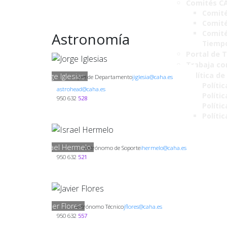
Comités C
Comité
Comité
Comité
Astronomía
Tiemp
Portal de 
Trabaja co
Política de
Jorge Iglesias
Jefe de Departamento
jiglesia@caha.es
Polític
astrohead@caha.es
Políti
950 632
528
Polític
Políti
Israel Hermelo
Astrónomo de Soporte
ihermelo@caha.es
950 632
521
Javier Flores
Astrónomo Técnico
jflores@caha.es
950 632
557