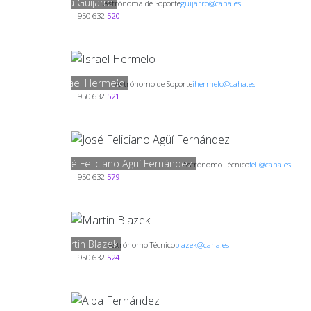
Ana Guijarro
Astrónoma de Soporte
guijarro@caha.es
950 632
520
Israel Hermelo
Astrónomo de Soporte
ihermelo@caha.es
950 632
521
José Feliciano Agüí Fernández
Astrónomo Técnico
feli@caha.es
950 632
579
Martin Blazek
Astrónomo Técnico
blazek@caha.es
950 632
524