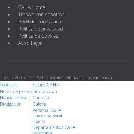
CAHA Home
Trabaja con nosotros
Perfil del contratante
Política de privacidad
Política de Cookies
Aviso Legal
© 2026 Centro Astronómico Hispano en Andalucía
Noticias
Sobre CAHA
Notas de prensa
Introducción
Noticias breves
Contacto
Divulgación
Galería
Personal CAHA
Lista de personal
Interno
Departamentos CAHA
Astronomía