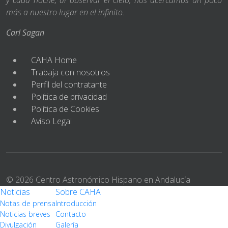
más a nuestro lugar en el infinito.
Carl Sagan
CAHA Home
Trabaja con nosotros
Perfil del contratante
Política de privacidad
Política de Cookies
Aviso Legal
© 2026 Centro Astronómico Hispano en Andalucía
Noticias
Sobre CAHA
Notas de prensa
Introducción
Noticias breves
Contacto
Divulgación
Galería