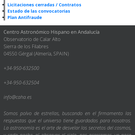
Licitaciones cerradas / Contratos
Estado de las convocatorias
Plan Antifraude
Centro Astronómico Hispano en Andalucía
Observatorio de Calar Alto
Sierra de los Filabres
04550 Gérgal (Almería, SPAIN)
+34-950-632500
+34-950-632504
info@caha.es
Somos polvo de estrellas, buscando en el firmamento las
respuestas que el universo tiene guardadas para nosotros.
La astronomía es el arte de desvelar los secretos del cosmos,
y cada noche, al observar el cielo, nos acercamos un poco