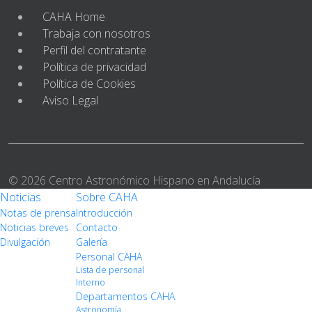
CAHA Home
Trabaja con nosotros
Perfil del contratante
Política de privacidad
Política de Cookies
Aviso Legal
© 2026 Centro Astronómico Hispano en Andalucía
Noticias
Sobre CAHA
Notas de prensa
Introducción
Noticias breves
Contacto
Divulgación
Galería
Personal CAHA
Lista de personal
Interno
Departamentos CAHA
Astronomía