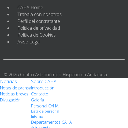
CAHA Home
Trabaja con nosotros
Perfil del contratante
Política de privacidad
Política de Cookies
Aviso Legal
© 2026 Centro Astronómico Hispano en Andalucía
Noticias
Sobre CAHA
Notas de prensa
Introducción
Noticias breves
Contacto
Divulgación
Galería
Personal CAHA
Lista de personal
Interno
Departamentos CAHA
Astronomía