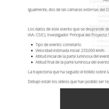
Comités C
Comité
Igualmente, dos de las cámaras externas del O
Comité
Comité
Tiemp
Portal de 
Los datos de este evento que se desprende del 
Trabaja co
IAA- CSIC), Investigador Principal del Proyecto
Política de
Polític
Tipo de evento: cometario.
Políti
Velocidad estimada inicial: 233,000 km/h.
Polític
Políti
Altitud inicial de la parte luminosa del even
Altitud final de la parte luminosa del evento
La trayectoria que ha seguido el bólido sobre l
Debajo están los vídeos que han podido ser re