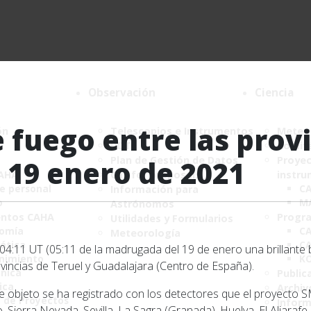
Observación
Ciencia
e fuego entre las prov
ón
Telescopios e Instrumentos
Meteor
DDT
Comité
Plan de Gestión de Datos
Proyec
 19 enero de 2021
CAHA
Call for proposals
instru
de personal
C
Información para
o
M
Astrónomos
ntos CAHA
Progr
Utilidades y Formularios
nomía
CA
Meteorología
ática
CA
04:11 UT (05:11 de la madrugada del 19 de enero una brillante b
nimiento
K
vincias de Teruel y Guadalajara (Centro de España).
ónica
Public
ica
Archiv
e objeto se ha registrado con los detectores que el proyecto 
a de Proyectos
Infor
o, Sierra Nevada, Sevilla, La Sagra (Granada), Huelva, El Aljarafe,