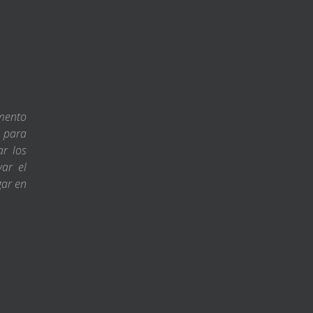
amento
s para
ar los
var el
gar en