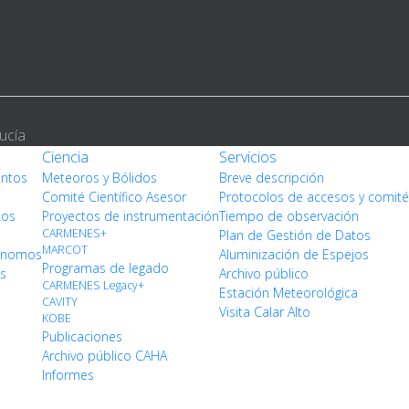
ucía
Ciencia
Servicios
entos
Meteoros y Bólidos
Breve descripción
Comité Científico Asesor
Protocolos de accesos y comit
tos
Proyectos de instrumentación
Tiempo de observación
CARMENES+
Plan de Gestión de Datos
MARCOT
rónomos
Aluminización de Espejos
Programas de legado
os
Archivo público
CARMENES Legacy+
Estación Meteorológica
CAVITY
Visita Calar Alto
KOBE
Publicaciones
Archivo público CAHA
Informes