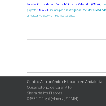
La estación de detección de bólidos de Calar Alto (CAHA)
, ju
proyecto
S.M.A.R.T
. liderado por el
investigador José María Madied
el Profesor Madiedo y ambas instituciones.
Centro Astronómico Hispano en Andalucía
Observatorio de Calar Alto
Sierra de los Filabres
04550 Gérgal (Almería, SPAIN)