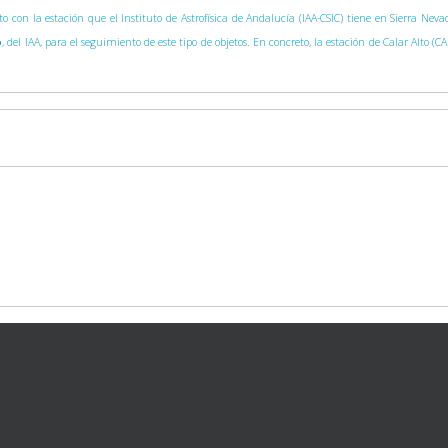
nto con la estación que el Instituto de Astrofísica de Andalucía (IAA-CSIC) tiene en Sierra Ne
o
, del IAA, para el seguimiento de este tipo de objetos. En concreto, la estación de Calar Alto (