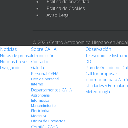
Política de privacidad
Política de Cookies
Aviso Legal
© 2026 Centro Astronómico Hispano en Andal
Noticias
Sobre CAHA
Observación
Notas de prensa
Introducción
Telescopios e Instrum
Noticias breves
Contacto
DDT
Divulgación
Galería
Plan de Gestión de Da
Personal CAHA
Call for proposals
Lista de personal
Información para Ast
Interno
Utilidades y Formulari
Departamentos CAHA
Meteorología
Astronomía
Informática
Mantenimiento
Electrónica
Mecánica
Oficina de Proyectos
Comités CAHA