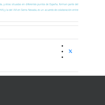
vada, y otras situadas en diferentes puntos de España, forman parte del
CAHA) y la del IAA en Sierra Nevada, es un acuerdo de colaboración entre