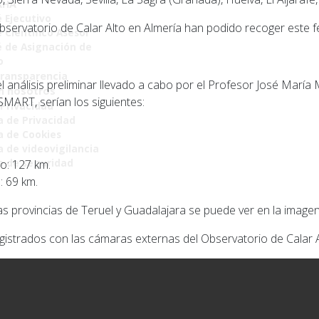
AHA
 Ejecutivo
bservatorio de Calar Alto en Almería han podido recoger este
 Científico Asesor
 de Asignación de
o
Transparencia
análisis preliminar llevado a cabo por el Profesor José María M
n nosotros
 SMART, serían los siguientes:
 Privacidad
a de Privacidad
ca de Cookies
a de videovigilancia
ca de seguridad
to: 127 km.
: 69 km.
as provincias de Teruel y Guadalajara se puede ver en la imagen 
gistrados con las cámaras externas del Observatorio de Calar A