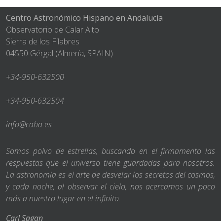
Centro Astronómico Hispano en Andalucía
Observatorio de Calar Alto
Sierra de los Filabres
04550 Gérgal (Almería, SPAIN)
+34-950-632500
+34-950-632504
info@caha.es
Somos polvo de estrellas, buscando en el firmamento las
respuestas que el universo tiene guardadas para nosotros.
La astronomía es el arte de desvelar los secretos del cosmos,
y cada noche, al observar el cielo, nos acercamos un poco
más a nuestro lugar en el infinito.
Carl Sagan