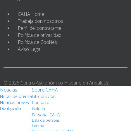
CAHA Home
Trabaja con nosotros
Perfil del contratante
Política de privacidad
Política de Cookies
Aviso Legal
© 2026 Centro Astronómico Hispano en Andalucía
Noticias
Sobre CAHA
Notas de prensa
Introducción
Noticias breves
Contacto
Divulgación
Galería
Personal CAHA
Lista de personal
Interno