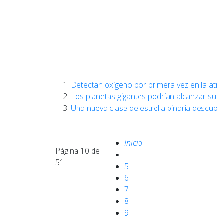
Detectan oxígeno por primera vez en la a
Los planetas gigantes podrían alcanzar s
Una nueva clase de estrella binaria descub
Inicio
Página 10 de
51
5
6
7
8
9