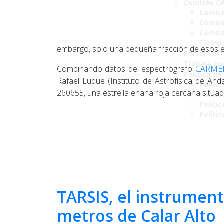
Comités C
Comité
Comité
Comité
Tiemp
embargo, solo una pequeña fracción de esos exo
Portal de 
Trabaja co
Combinando datos del espectrógrafo
CARME
Política de
Rafael Luque (Instituto de Astrofísica de A
Polític
260655, una estrella enana roja cercana situad
Políti
Polític
Políti
TARSIS, el instrument
metros de Calar Alto