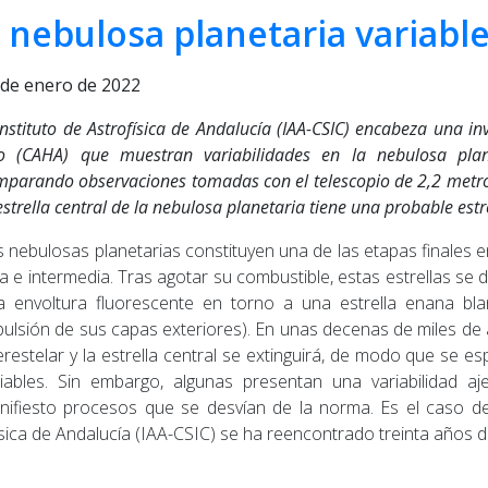
nebulosa planetaria variable
 de enero de 2022
Instituto de Astrofísica de Andalucía (IAA-CSIC) encabeza una i
to (CAHA) que muestran variabilidades en la nebulosa pl
parando observaciones tomadas con el telescopio de 2,2 metros
estrella central de la nebulosa planetaria tiene una probable es
 nebulosas planetarias constituyen una de las etapas finales en 
a e intermedia. Tras agotar su combustible, estas estrellas s
a envoltura fluorescente en torno a una estrella enana blan
pulsión de sus capas exteriores). En unas decenas de miles de
erestelar y la estrella central se extinguirá, de modo que se 
riables. Sin embargo, algunas presentan una variabilidad a
nifiesto procesos que se desvían de la norma. Es el caso d
ísica de Andalucía (IAA-CSIC) se ha reencontrado treinta años 