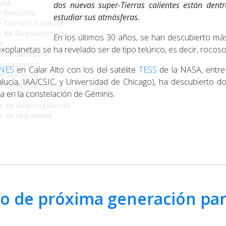
AHA
dos nuevas super-Tierras calientes están dent
 Ejecutivo
estudiar sus atmósferas.
 Científico Asesor
 de Asignación de
En los últimos 30 años, se han descubierto más
o
planetas se ha revelado ser de tipo telúrico, es decir, rocoso
Transparencia
n nosotros
NES
en Calar Alto con los del satélite
TESS
de la NASA, entre
 Privacidad
ndalucía, IAA/CSIC, y Universidad de Chicago), ha descubiert
a de Privacidad
a en la constelación de Géminis.
ca de Cookies
a de videovigilancia
ca de seguridad
o de próxima generación para