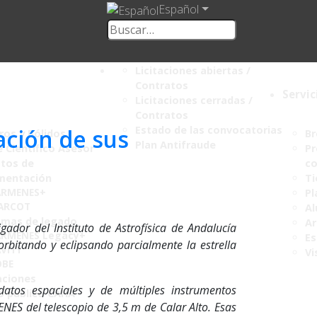
Español
Licitaciones abiertas /
Contratos
Servic
Licitaciones cerradas /
Contratos
Estado de las convocatorias
ación de sus
os y Bólidos
Br
Plan Antifraude
 Científico Asesor
Pr
tos de
co
mentación
Ti
ARMENES+
Pl
ARCOT
Al
amas de legado
Ar
gador del Instituto de Astrofísica de Andalucía
RMENES Legacy+
Es
orbitando y eclipsando parcialmente la estrella
VITY
Vi
OBE
aciones
tos espaciales y de múltiples instrumentos
o público CAHA
ENES del telescopio de 3,5 m de Calar Alto. Esas
mes