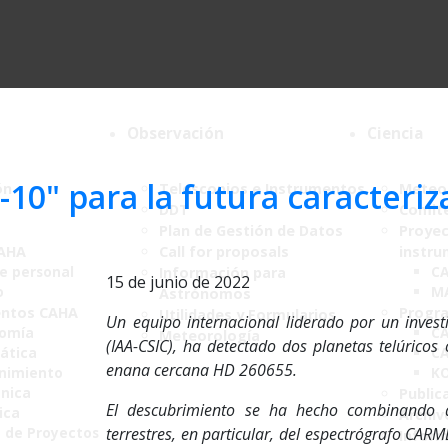
Observación
Ciencia
10" para la futura caracteriz
ón
Telescopios e Instrumentos
Meteor
DDT
Comité
Plan de Gestión de Datos
Proyec
CAHA
Call for proposals
instru
de personal
C
Información para
15 de junio de 2022
o
M
Astrónomos
ntos CAHA
Progr
Utilidades y Formularios
Un equipo internacional liderado por un investi
nomía
CA
Meteorología
(IAA-CSIC), ha detectado dos planetas telúricos 
ática
CA
enana cercana HD 260655.
nimiento
K
ónica
Public
El descubrimiento se ha hecho combinando da
ica
Archiv
a de Proyectos
terrestres, en particular, del espectrógrafo CARM
Infor