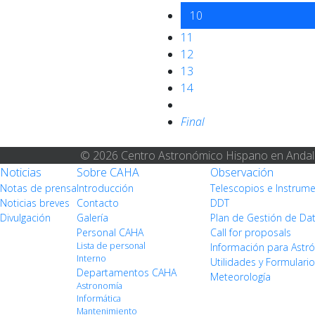
10
11
12
13
14
Final
© 2026 Centro Astronómico Hispano en Andal
Noticias
Sobre CAHA
Observación
Notas de prensa
Introducción
Telescopios e Instrum
Noticias breves
Contacto
DDT
Divulgación
Galería
Plan de Gestión de Da
Personal CAHA
Call for proposals
Lista de personal
Información para Ast
Interno
Utilidades y Formulari
Departamentos CAHA
Meteorología
Astronomía
Informática
Mantenimiento