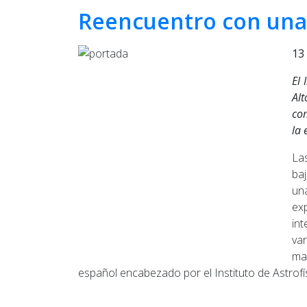
Reencuentro con una 
13
El 
Al
com
la 
Las
baj
un
ex
int
va
ma
español encabezado por el Instituto de Astrof