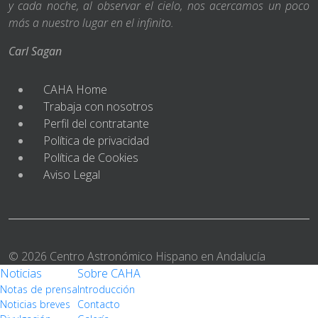
y cada noche, al observar el cielo, nos acercamos un poco
más a nuestro lugar en el infinito.
Carl Sagan
CAHA Home
Trabaja con nosotros
Perfil del contratante
Política de privacidad
Política de Cookies
Aviso Legal
© 2026 Centro Astronómico Hispano en Andalucía
Noticias
Sobre CAHA
Notas de prensa
Introducción
Noticias breves
Contacto