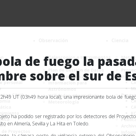
Observación
Ciencia
bola de fuego la pas
ón
Telescopios e Instrumentos
Meteor
DDT
Comité
Plan de Gestión de Datos
Proyec
mbre sobre el sur de E
CAHA
Call for proposals
instru
de personal
C
Información para
o
M
Astrónomos
ntos CAHA
Progr
Utilidades y Formularios
02h49 UT (03h49 hora local), una impresionante bola de fuego
nomía
CA
Meteorología
ática
CA
nimiento
K
bjeto ha podido ser registrado por los detectores del Proye
ónica
Public
lto en Almería, Sevilla y La Hita en Toledo.
ica
Archiv
a de Proyectos
Infor
ente, la cámara oeste de vigilancia externa del Observatori