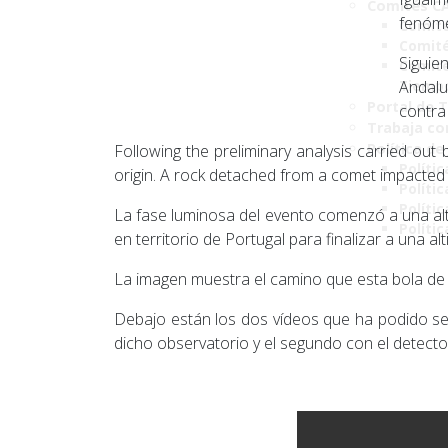
Comités C
fenóm
Comité
Comité
Siguie
Comité
Tiemp
Andalu
Portal de 
contra
Trabaja co
Política de
Following the preliminary analysis carried out
Polític
origin. A rock detached from a comet impacted
Políti
Polític
La fase luminosa del evento comenzó a una al
Políti
en territorio de Portugal para finalizar a una al
La imagen muestra el camino que esta bola de 
Debajo están los dos vídeos que ha podido ser
dicho observatorio y el segundo con el detect