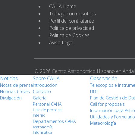
CAHA Home
Trabaja con nosotros
Perfil del contratante
Política de privacidad
Política de Cookies
Aviso Legal
© 2026 Centro Astronómico Hispano en Andal
Noticias
Sobre CAHA
Observación
Notas de prensa
Introducción
Telescopios e Instrum
Noticias breves
Contacto
DDT
Divulgación
Galería
Plan de Gestión de Da
Personal CAHA
Call for proposals
Lista de personal
Información para Ast
Interno
Utilidades y Formulari
Departamentos CAHA
Meteorología
Astronomía
Informática