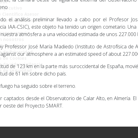
AHA
eno
 Ejecutivo
 Científico Asesor
ndo el análisis preliminar llevado a cabo por el Profesor Jo
 de Asignación de
o
cía IAA-CSIC), este objeto ha tenido un origen cometario. U
Transparencia
 nuestra atmósfera a una velocidad estimada de unos 227.000
n nosotros
 Privacidad
 by Professor José María Madiedo (Instituto de Astrofísica de 
a de Privacidad
 against our atmosphere a an estimated speed of about 227.00
ca de Cookies
a de videovigilancia
titud de 123 km en la parte más suroccidental de España, movi
ca de seguridad
titud de 61 km sobre dicho país.
fuego ha seguido sobre el terreno.
 captados desde el Observatorio de Calar Alto, en Almería. El 
or oeste del Proyecto SMART.