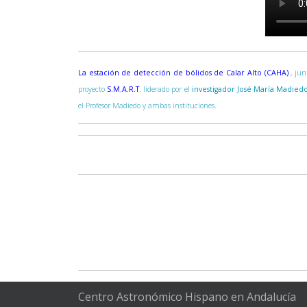
La estación de detección de bólidos de Calar Alto (CAHA)
, ju
proyecto
S.M.A.R.T
. liderado por el
investigador José María Madied
el Profesor Madiedo y ambas instituciones.
Centro Astronómico Hispano en Andalucía