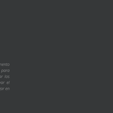
amento
s para
ar los
var el
gar en