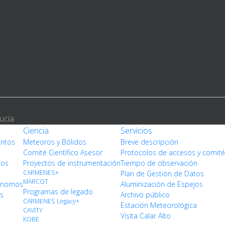
ucía
Ciencia
Servicios
entos
Meteoros y Bólidos
Breve descripción
Comité Científico Asesor
Protocolos de accesos y comit
tos
Proyectos de instrumentación
Tiempo de observación
CARMENES+
Plan de Gestión de Datos
MARCOT
rónomos
Aluminización de Espejos
Programas de legado
os
Archivo público
CARMENES Legacy+
Estación Meteorológica
CAVITY
Visita Calar Alto
KOBE