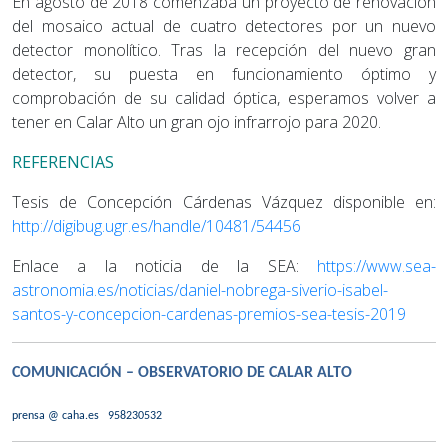
En agosto de 2018 comenzaba un proyecto de renovación
del mosaico actual de cuatro detectores por un nuevo
detector monolítico. Tras la recepción del nuevo gran
detector, su puesta en funcionamiento óptimo y
comprobación de su calidad óptica, esperamos volver a
tener en Calar Alto un gran ojo infrarrojo para 2020.
REFERENCIAS
Tesis de Concepción Cárdenas Vázquez disponible en:
http://digibug.ugr.es/handle/10481/54456
Enlace a la noticia de la SEA:
https://www.sea-
astronomia.es/noticias/daniel-nobrega-siverio-isabel-
santos-y-concepcion-cardenas-premios-sea-tesis-2019
COMUNICACIÓN – OBSERVATORIO DE CALAR ALTO
prensa @ caha.es
958230532