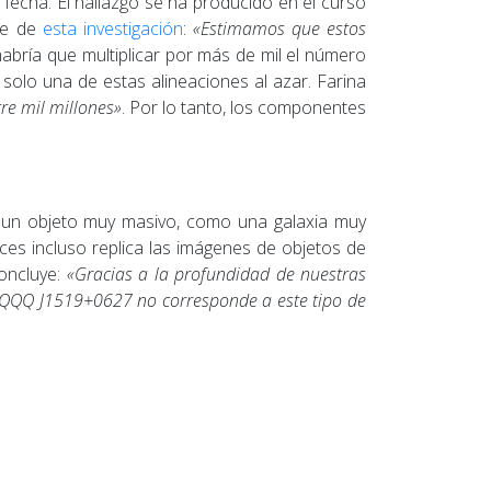
a fecha. El hallazgo se ha producido en el curso
le de
esta investigación
:
«Estimamos que estos
abría que multiplicar por más de mil el número
olo una de estas alineaciones al azar. Farina
re mil millones»
. Por lo tanto, los componentes
ue un objeto muy masivo, como una galaxia muy
es incluso replica las imágenes de objetos de
concluye:
«Gracias a la profundidad de nuestras
e QQQ J1519+0627 no corresponde a este tipo de