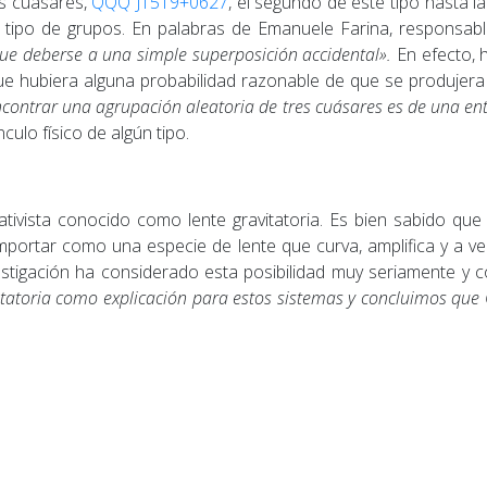
es cuásares,
QQQ J1519+0627
, el segundo de este tipo hasta l
 tipo de grupos. En palabras de Emanuele Farina, responsab
ue deberse a una simple superposición accidental».
En efecto, h
 hubiera alguna probabilidad razonable de que se produjera s
ncontrar una agrupación aleatoria de tres cuásares es de una ent
culo físico de algún tipo.
lativista conocido como lente gravitatoria. Es bien sabido q
portar como una especie de lente que curva, amplifica y a vec
estigación ha considerado esta posibilidad muy seriamente y 
itatoria como explicación para estos sistemas y concluimos qu