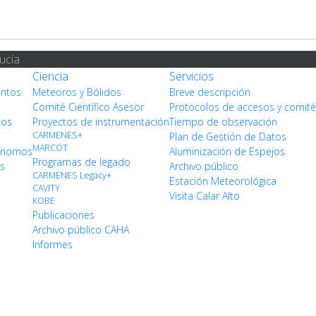
ucía
Ciencia
Servicios
entos
Meteoros y Bólidos
Breve descripción
Comité Científico Asesor
Protocolos de accesos y comit
tos
Proyectos de instrumentación
Tiempo de observación
CARMENES+
Plan de Gestión de Datos
MARCOT
rónomos
Aluminización de Espejos
Programas de legado
os
Archivo público
CARMENES Legacy+
Estación Meteorológica
CAVITY
Visita Calar Alto
KOBE
Publicaciones
Archivo público CAHA
Informes