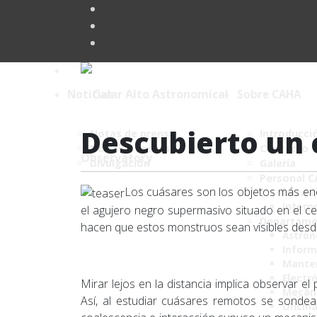
Noticias
Sobre CAHA
Descubierto un 
Notas de prensa
Introducci
Noticias breves
Contacto
Divulgación
Galería
Personal 
Los cuásares son los objetos más ener
Lista 
Intern
el agujero negro supermasivo situado en el cen
Departame
hacen que estos monstruos sean visibles desd
Astro
Inform
Mante
Electr
Mirar lejos en la distancia implica observar
Mecán
Así, al estudiar cuásares remotos se sondea
Oficin