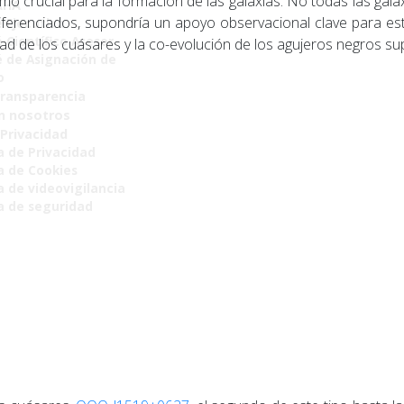
 crucial para la formación de las galaxias. No todas las gala
AHA
diferenciados, supondría un apoyo observacional clave para este
 Ejecutivo
 Científico Asesor
dad de los cuásares y la co-evolución de los agujeros negros s
 de Asignación de
o
Transparencia
n nosotros
 Privacidad
a de Privacidad
ca de Cookies
a de videovigilancia
ca de seguridad