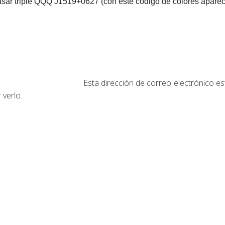
uásar triple QQQ J1519+0627 (con este código de colores apare
o, marzo 2013
Esta dirección de correo electrónico e
 verlo.