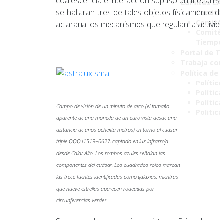
coalescencia e interacción supuso un mecanismo
Comités C
se hallaran tres de tales objetos físicamente 
Comité
Comité
aclararía los mecanismos que regulan la activi
Comité
Tiemp
Portal de 
Trabaja co
Política de
Polític
Políti
Polític
Campo de visión de un minuto de arco (el tamaño
Políti
aparente de una moneda de un euro vista desde una
distancia de unos ochenta metros) en torno al cuásar
triple QQQ J1519+0627, captado en luz infrarroja
desde Calar Alto. Los rombos azules señalan las
componentes del cuásar. Los cuadrados rojos marcan
las trece fuentes identificadas como galaxias, mientras
que nueve estrellas aparecen rodeadas por
circunferencias verdes.