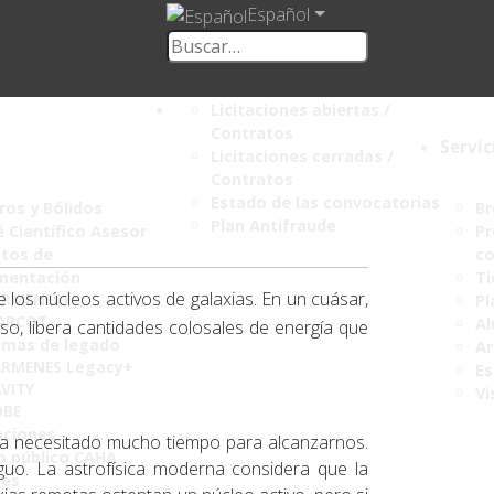
Español
Licitaciones abiertas /
Contratos
Servic
Licitaciones cerradas /
Contratos
Estado de las convocatorias
os y Bólidos
Br
Plan Antifraude
 Científico Asesor
Pr
tos de
co
mentación
Ti
los núcleos activos de galaxias. En un cuásar,
ARMENES+
Pl
ARCOT
Al
eso, libera cantidades colosales de energía que
amas de legado
Ar
RMENES Legacy+
Es
VITY
Vi
OBE
aciones
 ha necesitado mucho tiempo para alcanzarnos.
o público CAHA
guo. La astrofísica moderna considera que la
mes