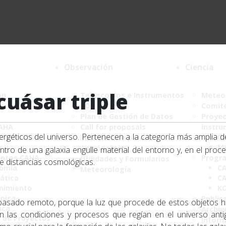
Observación
Ciencia
cuásar triple
ón
Telescopios e Instrumentos
Meteor
DDT
Comité
Plan de Gestión de Datos
Proyec
CAHA
Call for proposals
instru
géticos del universo. Pertenecen a la categoría más amplia de 
de personal
C
Información para
o
M
Astrónomos
tro de una galaxia engulle material del entorno y, en el proc
ntos CAHA
Progr
Utilidades y Formularios
e distancias cosmológicas.
nomía
CA
Meteorología
ática
CA
nimiento
K
ónica
Public
 el pasado remoto, porque la luz que procede de estos objetos
ica
Archiv
n las condiciones y procesos que regían en el universo anti
a de Proyectos
Infor