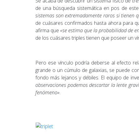
Se acaba de descubrir un sistema físico de tr
de una búsqueda sistemática en pos de este
sistemas son extremadamente raros si tienen q
de cuásares confirmados hasta ahora para que
afirma que
«se estima que la probabilidad de e
de los cuásares triples tienen que poseer un vín
Pero ese vínculo podría deberse al efecto re
grande o un cúmulo de galaxias, se puede com
fondo más lejanos y débiles. El equipo de inv
observaciones podemos descartar la lente grav
fenómeno»
.