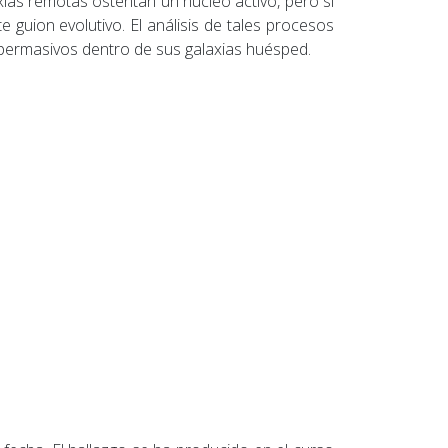
xias remotas ostentan un núcleo activo, pero si
 guion evolutivo. El análisis de tales procesos
upermasivos dentro de sus galaxias huésped.