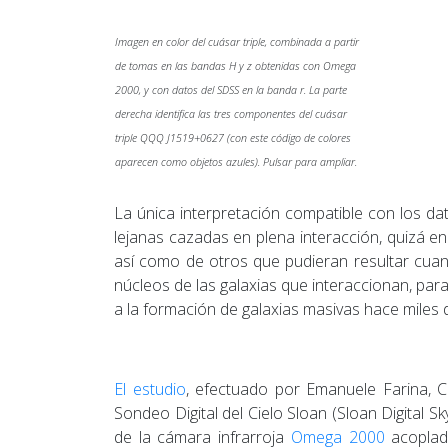
Imagen en color del cuásar triple, combinada a partir
de tomas en las bandas H y z obtenidas con Omega
2000, y con datos del SDSS en la banda r. La parte
derecha identifica las tres componentes del cuásar
triple QQQ J1519+0627 (con este código de colores
aparecen como objetos azules). Pulsar para ampliar.
La única interpretación compatible con los dat
lejanas cazadas en plena interacción, quizá en
así como de otros que pudieran resultar cuan
núcleos de las galaxias que interaccionan, par
a la formación de galaxias masivas hace miles 
El estudio
, efectuado por Emanuele Farina, 
Sondeo Digital del Cielo Sloan (Sloan Digital S
de la cámara infrarroja
Omega 2000
acoplad