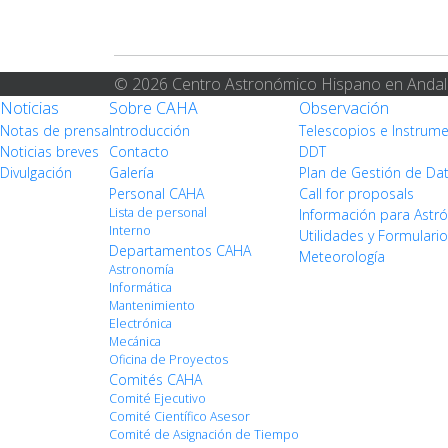
© 2026 Centro Astronómico Hispano en Andal
Noticias
Sobre CAHA
Observación
Notas de prensa
Introducción
Telescopios e Instrum
Noticias breves
Contacto
DDT
Divulgación
Galería
Plan de Gestión de Da
Personal CAHA
Call for proposals
Lista de personal
Información para Ast
Interno
Utilidades y Formulari
Departamentos CAHA
Meteorología
Astronomía
Informática
Mantenimiento
Electrónica
Mecánica
Oficina de Proyectos
Comités CAHA
Comité Ejecutivo
Comité Científico Asesor
Comité de Asignación de Tiempo