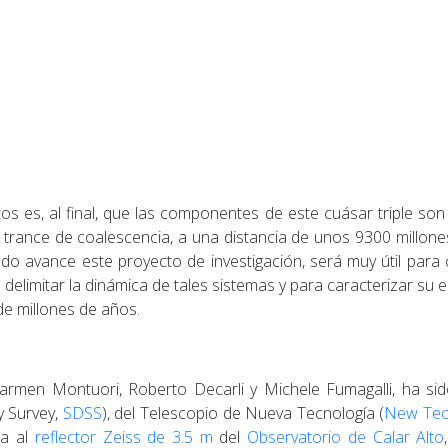
os es, al final, que las componentes de este cuásar triple son 
 trance de coalescencia, a una distancia de unos 9300 millone
do avance este proyecto de investigación, será muy útil para 
a delimitar la dinámica de tales sistemas y para caracterizar s
de millones de años.
Carmen Montuori, Roberto Decarli y Michele Fumagalli, ha s
ky Survey,
SDSS
), del Telescopio de Nueva Tecnología (
New Tec
a al
reflector Zeiss de 3.5 m
del
Observatorio de Calar Alto