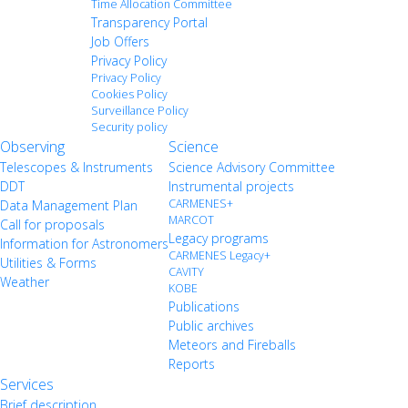
Time Allocation Committee
Transparency Portal
Job Offers
Privacy Policy
Privacy Policy
Cookies Policy
Surveillance Policy
Security policy
Observing
Science
Telescopes & Instruments
Science Advisory Committee
DDT
Instrumental projects
CARMENES+
Data Management Plan
MARCOT
Call for proposals
Legacy programs
Information for Astronomers
CARMENES Legacy+
Utilities & Forms
CAVITY
Weather
KOBE
Publications
Public archives
Meteors and Fireballs
Reports
Services
Brief description