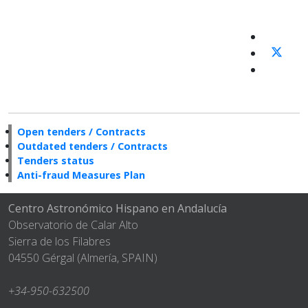
Open tenders / Contracts
Outdated tenders / Contracts
Tenders status
Anti-fraud Measures Plan
Centro Astronómico Hispano en Andalucía
Observatorio de Calar Alto
Sierra de los Filabres
04550 Gérgal (Almería, SPAIN)
+34-950-632500