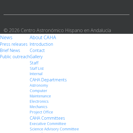
© 2026 Centro Astronómico Hispano en Andalucía
News
About CAHA
Press releases
Introduction
Brief News
Contact
Public outreach
Gallery
Staff
Staff List
Internal
CAHA Departments
Astronomy
Computer
Maintenance
Electronics
Mechanics
Project Office
CAHA Committees
Executive Committee
Science Advisory Committee