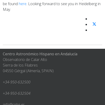
be found
here
. Looking forward to see you in Heidelberg in
May.
Centro Astronómico Hispano en Andalucía
Observatorio de Calar Alto
Sierra de los Filabres
04550 Gérgal (Almería, SPAIN)
+34-950-632500
+34-950-632504
info@caha.es