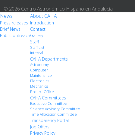
© 2026 Centro Astronómico Hispano en Andalucía
News
About CAHA
Press releases
Introduction
Brief News
Contact
Public outreach
Gallery
Staff
Staff List
Internal
CAHA Departments
Astronomy
Computer
Maintenance
Electronics
Mechanics
Project Office
CAHA Committees
Executive Committee
Science Advisory Committee
Time Allocation Committee
Transparency Portal
Job Offers
Privacy Policy