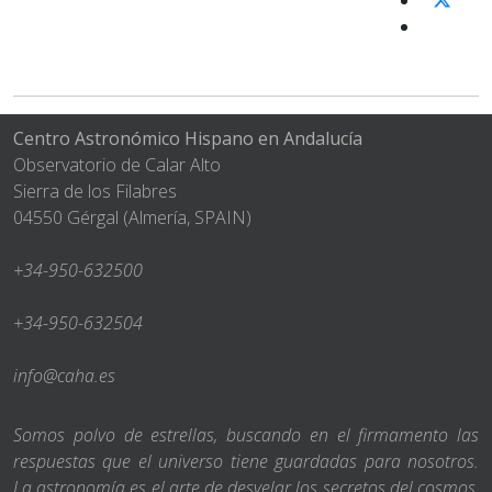
Centro Astronómico Hispano en Andalucía
Observatorio de Calar Alto
Sierra de los Filabres
04550 Gérgal (Almería, SPAIN)
+34-950-632500
+34-950-632504
info@caha.es
Somos polvo de estrellas, buscando en el firmamento las
respuestas que el universo tiene guardadas para nosotros.
La astronomía es el arte de desvelar los secretos del cosmos,