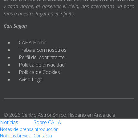
y cada noche, al observar el cielo, nos acercamos un poco
más a nuestro lugar en el infinito.
Carl Sagan
CAHA Home
Trabaja con nosotros
Perfil del contratante
Política de privacidad
Política de Cookies
Aviso Legal
© 2026 Centro Astronómico Hispano en Andalucía
Noticias
Sobre CAHA
Notas de prensa
Introducción
Noticias breves
Contacto