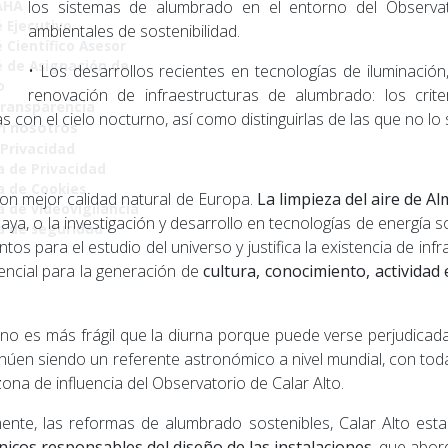
AHA
los sistemas de alumbrado en el entorno del Observat
 Ejecutivo
ambientales de sostenibilidad.
 Científico Asesor
 de Asignación de
• Los desarrollos recientes en tecnologías de iluminación
o
renovación de infraestructuras de alumbrado: los crite
Transparencia
s con el cielo nocturno, así como distinguirlas de las que no lo 
n nosotros
 Privacidad
a de Privacidad
ca de Cookies
 con mejor calidad natural de Europa.
La limpieza del aire de 
a de videovigilancia
 playa, o la investigación y desarrollo en tecnologías de energí
ca de seguridad
s para el estudio del universo y justifica la existencia de infr
tencial para la generación de
cultura, conocimiento, actividad
turno es más frágil que la diurna porque puede verse perjudica
tinúen siendo un referente astronómico a nivel mundial, con to
zona de influencia del Observatorio de Calar Alto.
amente, las reformas de alumbrado sostenibles, Calar Alto esta
cnicos responsables del diseño de las instalaciones
, que abor