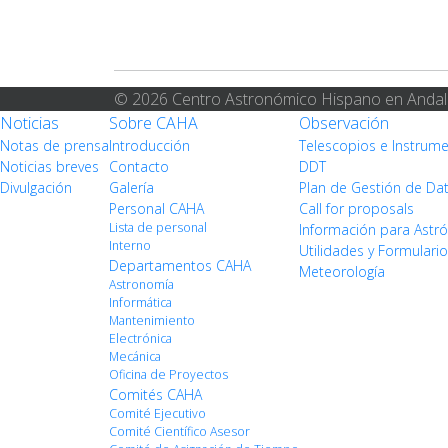
© 2026 Centro Astronómico Hispano en Andal
Noticias
Sobre CAHA
Observación
Notas de prensa
Introducción
Telescopios e Instrum
Noticias breves
Contacto
DDT
Divulgación
Galería
Plan de Gestión de Da
Personal CAHA
Call for proposals
Lista de personal
Información para Ast
Interno
Utilidades y Formulari
Departamentos CAHA
Meteorología
Astronomía
Informática
Mantenimiento
Electrónica
Mecánica
Oficina de Proyectos
Comités CAHA
Comité Ejecutivo
Comité Científico Asesor