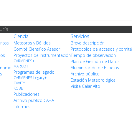
ucía
Ciencia
Servicios
entos
Meteoros y Bólidos
Breve descripción
Comité Científico Asesor
Protocolos de accesos y comit
tos
Proyectos de instrumentación
Tiempo de observación
CARMENES+
Plan de Gestión de Datos
MARCOT
rónomos
Aluminización de Espejos
Programas de legado
os
Archivo público
CARMENES Legacy+
Estación Meteorológica
CAVITY
Visita Calar Alto
KOBE
Publicaciones
Archivo público CAHA
Informes