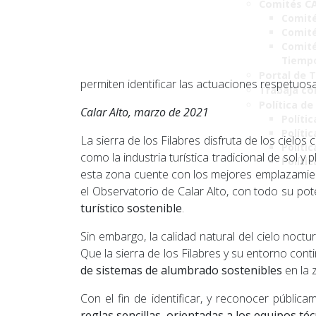
Comités C
Comité
Comité
Comité
Tiemp
Portal de 
permiten identificar las actuaciones respetuosa
Trabaja co
Política de
Calar Alto, marzo de 2021
Polític
Políti
La sierra de los Filabres disfruta de los cielos
Polític
como la industria turística tradicional de sol y
Políti
esta zona cuente con los mejores emplazamiento
el Observatorio de Calar Alto, con todo su po
turístico sostenible
.
Sin embargo, la calidad natural del cielo noc
Que la sierra de los Filabres y su entorno con
de sistemas de alumbrado sostenibles
en la 
Con el fin de identificar, y reconocer públic
reglas sencillas, orientadas a los equipos té