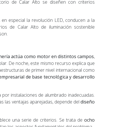
orio de Calar Alto se diseñen con criterios
, en especial la revolución LED, conducen a la
rios de Calar Alto de iluminación sostenible
son.
Almería actúa como motor en distintos campos
,
a solar. De noche, este mismo recurso explica que
aestructuras de primer nivel internacional como
 empresarial de base tecnológica y desarrollo
da por instalaciones de alumbrado inadecuadas.
das las ventajas aparejadas, depende del
diseño
blece una serie de criterios. Se trata de
ocho
dan los aspectos fundamentales del problema.