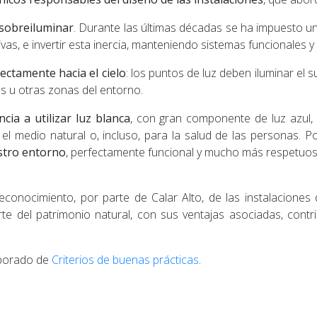
a sobreiluminar
. Durante las últimas décadas se ha impuesto un
s, e invertir esta inercia, manteniendo sistemas funcionales y 
rectamente hacia el cielo
: los puntos de luz deben iluminar el s
cas u otras zonas del entorno.
cia a utilizar luz blanca
, con gran componente de luz azul, p
l medio natural o, incluso, para la salud de las personas. Po
estro entorno
, perfectamente funcional y mucho más respetuosa
 reconocimiento, por parte de Calar Alto, de las instalacion
 del patrimonio natural, con sus ventajas asociadas, contribui
aborado de
Criterios de buenas prácticas
.