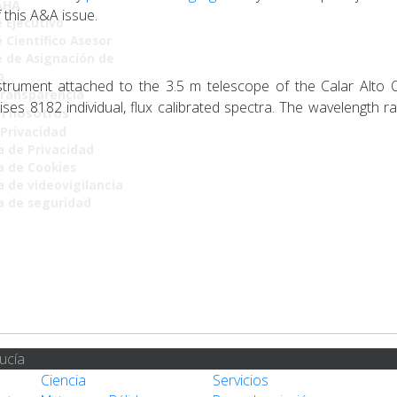
AHA
 this A&A issue.
 Ejecutivo
 Científico Asesor
 de Asignación de
o
trument attached to the 3.5 m telescope of the Calar Alto O
Transparencia
ses 8182 individual, flux calibrated spectra. The wavelength
n nosotros
 Privacidad
a de Privacidad
ca de Cookies
a de videovigilancia
ca de seguridad
ucía
Ciencia
Servicios