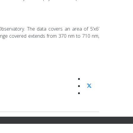
bservatory. The data covers an area of 5’x6’
 range covered extends from 370 nm to 710 nm,