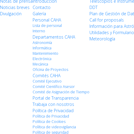
Notas de prensa
Introducción
Telescopios e Instrum
Noticias breves
Contacto
DDT
Divulgación
Galería
Plan de Gestión de Da
Personal CAHA
Call for proposals
Lista de personal
Información para Ast
Interno
Utilidades y Formulari
Departamentos CAHA
Meteorología
Astronomía
Informática
Mantenimiento
Electrónica
Mecánica
Oficina de Proyectos
Comités CAHA
Comité Ejecutivo
Comité Científico Asesor
Comité de Asignación de Tiempo
Portal de Transparencia
Trabaja con nosotros
Política de Privacidad
Política de Privacidad
Política de Cookies
Política de videovigilancia
Política de seguridad