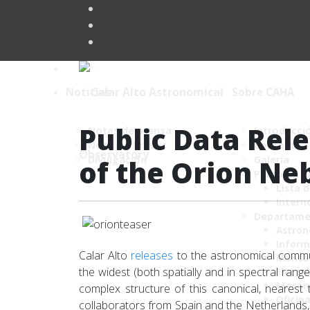
Noticias
Sobre CAHA
Public Data Rel
Notas de prensa
Introducci
Noticias breves
Contacto
Divulgación
Galería
of the Orion Ne
Personal 
Lista 
Intern
Departame
Astro
Inform
Calar Alto
releases
to the astronomical commu
Mante
the widest (both spatially and in spectral range
Electr
Mecán
complex structure of this canonical, nearest
Oficin
collaborators from Spain and the Netherlands