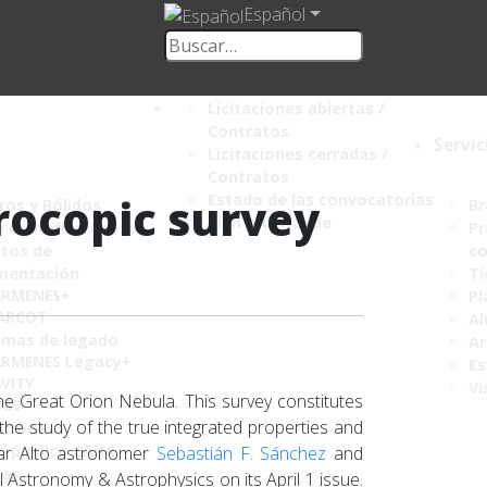
Español
Licitaciones abiertas /
Contratos
Servic
Licitaciones cerradas /
Contratos
rocopic survey
Estado de las convocatorias
os y Bólidos
Br
Plan Antifraude
 Científico Asesor
Pr
tos de
co
mentación
Ti
ARMENES+
Pl
ARCOT
Al
amas de legado
Ar
RMENES Legacy+
Es
VITY
Vi
e Great Orion Nebula. This survey constitutes
OBE
, the study of the true integrated properties and
aciones
o público CAHA
lar Alto astronomer
Sebastián F. Sánchez
and
mes
 Astronomy & Astrophysics on its April 1 issue.