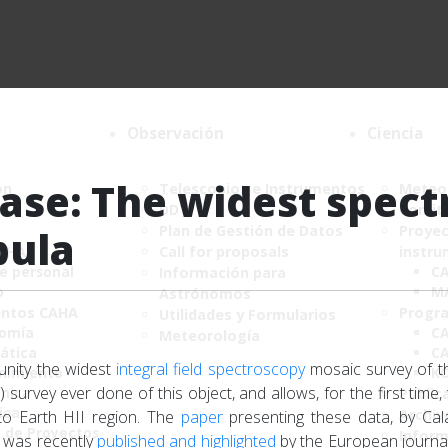
Observación
Ciencia
ease: The widest spect
ón
Telescopios e Instrumentos
Meteor
DDT
Comité
Plan de Gestión de Datos
Proyec
bula
CAHA
Call for proposals
instru
de personal
C
Información para
o
M
Astrónomos
ntos CAHA
Progr
Utilidades y Formularios
nomía
CA
Meteorología
ática
CA
nity the widest
integral field spectroscopy
mosaic survey of th
nimiento
K
) survey ever done of this object, and allows, for the first time
ónica
Public
ica
Archiv
 to Earth HII region. The
paper
presenting these data, by Ca
a de Proyectos
Infor
, was recently
published and highlighted
by the European journal