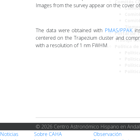
Comités C
Images from the survey appear on the cover of
Comité
Comité
Comité
Tiemp
The data were obtained with
PMAS/PPAK
ins
Portal de 
centered on the Trapezium cluster and compri
Trabaja co
with a resolution of 1 nm FWHM.
Política de
Polític
Políti
Polític
Políti
© 2026 Centro Astronómico Hispano en Andal
Noticias
Sobre CAHA
Observación