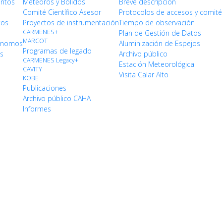
entos
Meteoros y Bólidos
Breve descripción
Comité Científico Asesor
Protocolos de accesos y comit
tos
Proyectos de instrumentación
Tiempo de observación
CARMENES+
Plan de Gestión de Datos
MARCOT
rónomos
Aluminización de Espejos
Programas de legado
os
Archivo público
CARMENES Legacy+
Estación Meteorológica
CAVITY
Visita Calar Alto
KOBE
Publicaciones
Archivo público CAHA
Informes