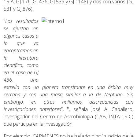
15 A, GJ 176, GJ 436, GJ 536 y GJ 1148) y dos con varios (GJ
581 y GJ 876).
“
Los resultados
se ajustan en
algunos casos a
lo que ya
encontramos en
la literatura
científica, como
en el caso de GJ
436, una
estrella con un planeta transitante en una órbita muy
cercana y con una masa similar a la de Neptuno. Sin
embargo, en otros hallamos discrepancias con
investigaciones anteriores
”, ", señala José A. Caballero,
investigador del Centro de Astrobiología (CAB, INTA-CSIC)
que participa en la investigación.
Por ejemplo, CARMENES no ha hallado ningún indicio de la