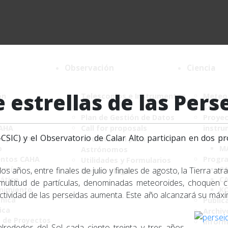
Observación
Ciencia
e estrellas de las Pers
ón
Telescopios e Instrumentos
Meteor
DDT
Comité
Plan de Gestión de Datos
Proyec
CAHA
Call for proposals
instru
AA-CSIC) y el Observatorio de Calar Alto participan en dos p
de personal
C
Información para
o
M
Astrónomos
ntos CAHA
Progr
Utilidades y Formularios
nomía
CA
s años, entre finales de julio y finales de agosto, la Tierra atr
Meteorología
ática
CA
 multitud de partículas, denominadas meteoroides, choquen c
nimiento
K
tividad de las perseidas aumenta. Este año alcanzará su máxim
ónica
Public
ica
Archiv
a de Proyectos
Infor
alrededor del Sol cada ciento treinta y tres años