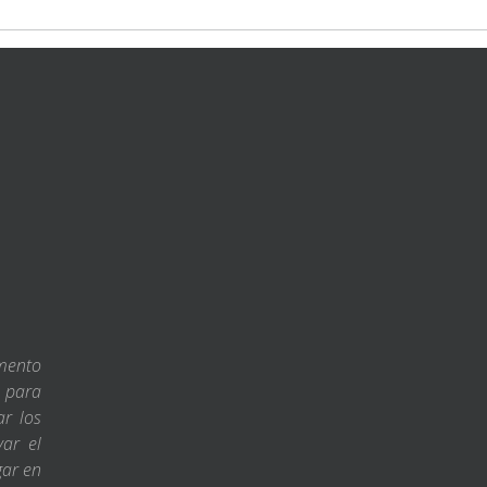
amento
s para
ar los
var el
gar en