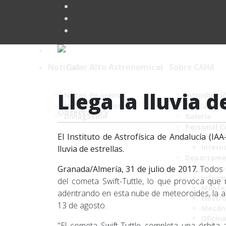
Noticias
Sobre CAHA
Llega la lluvia d
Notas de prensa
Introducci
Noticias breves
Contacto
Divulgación
Galería
Personal 
El Instituto de Astrofísica de Andalucía (I
Lista 
Intern
lluvia de estrellas.
Departame
Astro
Granada/Almería, 31 de julio de 2017.
Todos lo
Inform
del cometa Swift-Tuttle, lo que provoca que
Mante
adentrando en esta nube de meteoroides, la ac
Electr
13 de agosto.
Mecán
Oficin
"El cometa Swift-Tuttle completa una órbita 