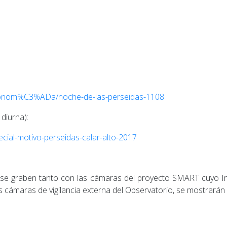
stronom%C3%ADa/noche-de-las-perseidas-1108
 diurna):
ecial-motivo-perseidas-calar-alto-2017
e graben tanto con las cámaras del proyecto SMART cuyo Inve
 cámaras de vigilancia externa del Observatorio, se mostrarán