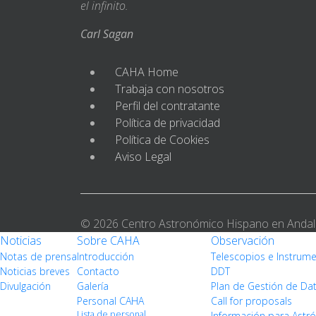
el infinito.
Carl Sagan
CAHA Home
Trabaja con nosotros
Perfil del contratante
Política de privacidad
Política de Cookies
Aviso Legal
© 2026 Centro Astronómico Hispano en Andal
Noticias
Sobre CAHA
Observación
Notas de prensa
Introducción
Telescopios e Instrum
Noticias breves
Contacto
DDT
Divulgación
Galería
Plan de Gestión de Da
Personal CAHA
Call for proposals
Lista de personal
Información para Ast