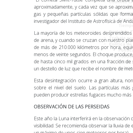
Comités C
aproximadamente, y cada vez que se aproxima 
Comité
gas y pequeñas partículas sólidas que forma
Comité
Comité
investigador del Instituto de Astrofísica de And
Tiemp
Portal de 
La mayoría de los meteoroides desprendidos 
Trabaja co
de arena, y cuando se cruzan con nuestro pla
Política de
de más de 210.000 kilómetros por hora, equiv
Polític
menos de veinte segundos. El choque produce
Políti
de hasta cinco mil grados en una fracción de
Polític
Políti
un destello de luz que recibe el nombre de mete
Esta desintegración ocurre a gran altura, no
sobre el nivel del suelo. Las partículas má
pueden producir estrellas fugaces mucho más b
OBSERVACIÓN DE LAS PERSEIDAS
Este año la Luna interferirá en la observació
visibilidad. Se recomienda observar la lluvia de
un máximo de unos cien meteoros por hora).