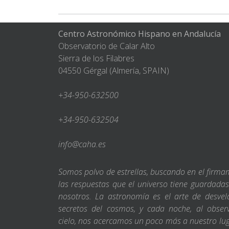
Centro Astronómico Hispano en Andalucía
Observatorio de Calar Alto
Sierra de los Filabres
04550 Gérgal (Almería, SPAIN)
+34-950-632500
+34-950-632504
info@caha.es
Somos polvo de estrellas, buscando en el firm
las respuestas que el universo tiene guardada
nosotros. La astronomía es el arte de desvel
secretos del cosmos, y cada noche, al obser
cielo, nos acercamos un poco más a nuestro lu