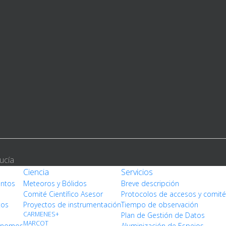
ucía
Ciencia
Servicios
entos
Meteoros y Bólidos
Breve descripción
Comité Científico Asesor
Protocolos de accesos y comit
tos
Proyectos de instrumentación
Tiempo de observación
CARMENES+
Plan de Gestión de Datos
MARCOT
rónomos
Aluminización de Espejos