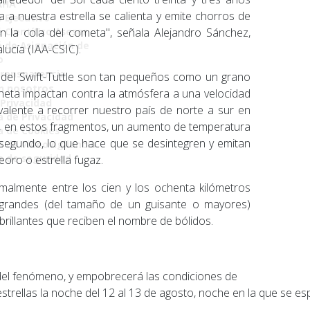
AHA
a nuestra estrella se calienta y emite chorros de
 Ejecutivo
n la cola del cometa", señala Alejandro Sánchez,
 Científico Asesor
 de Asignación de
alucía (IAA-CSIC).
o
Transparencia
del Swift-Tuttle son tan pequeños como un grano
n nosotros
neta impactan contra la atmósfera a una velocidad
 Privacidad
alente a recorrer nuestro país de norte a sur en
a de Privacidad
, en estos fragmentos, un aumento de temperatura
ca de Cookies
 segundo, lo que hace que se desintegren y emitan
a de videovigilancia
ca de seguridad
oro o estrella fugaz.
rmalmente entre los cien y los ochenta kilómetros
s grandes (del tamaño de un guisante o mayores)
rillantes que reciben el nombre de bólidos.
n del fenómeno, y empobrecerá las condiciones de
 estrellas la noche del 12 al 13 de agosto, noche en la que se e