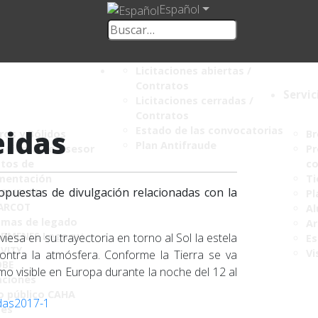
Español
Licitaciones abiertas /
Contratos
Servic
Licitaciones cerradas /
Contratos
eidas
Estado de las convocatorias
os y Bólidos
Br
Plan Antifraude
 Científico Asesor
Pr
tos de
co
mentación
Ti
ropuestas de divulgación relacionadas con la
ARMENES+
Pl
ARCOT
Al
amas de legado
Ar
RMENES Legacy+
aviesa en su trayectoria en torno al Sol la estela
Es
VITY
Vi
ontra la atmósfera. Conforme la Tierra se va
OBE
o visible en Europa durante la noche del 12 al
aciones
o público CAHA
mes