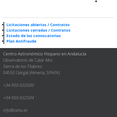
Licitaciones abiertas / Contratos
Licitaciones cerradas / Contratos
Estado de las convocatorias
Plan Antifraude
Centro Astronómico Hispano en Andalucía
Observatorio de Calar Alto
Sierra de los Filabres
04550 Gérgal (Almería, SPAIN)
+34-950-632500
+34-950-632504
info@caha.es