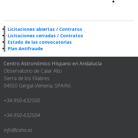
Licitaciones abiertas / Contratos
Licitaciones cerradas / Contratos
Estado de las convocatorias
Plan Antifraude
Centro Astronómico Hispano en Andalucía
Observatorio de Calar Alto
Sierra de los Filabres
04550 Gérgal (Almería, SPAIN)
+34-950-632500
+34-950-632504
info@caha.es