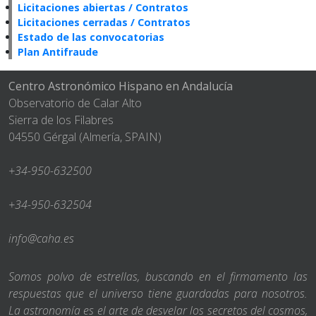
Licitaciones abiertas / Contratos
Licitaciones cerradas / Contratos
Estado de las convocatorias
Plan Antifraude
Centro Astronómico Hispano en Andalucía
Observatorio de Calar Alto
Sierra de los Filabres
04550 Gérgal (Almería, SPAIN)
+34-950-632500
+34-950-632504
info@caha.es
Somos polvo de estrellas, buscando en el firmamento las
respuestas que el universo tiene guardadas para nosotros.
La astronomía es el arte de desvelar los secretos del cosmos,