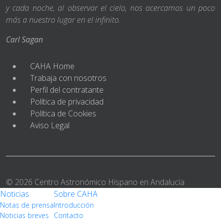
y cada noche, al observar el cielo, nos acercamos un poco
más a nuestro lugar en el infinito.
Carl Sagan
CAHA Home
Trabaja con nosotros
Perfil del contratante
Política de privacidad
Política de Cookies
Aviso Legal
© 2026 Centro Astronómico Hispano en Andalucía
Noticias
Sobre CAHA
Notas de prensa
Introducción
Noticias breves
Contacto