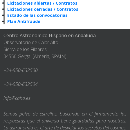
Licitaciones abiertas / Contratos
Licitaciones cerradas / Contratos
Estado de las convocatorias
Plan Antifraude
Centro Astronómico Hispano en Andalucía
Observatorio de Calar Alto
Sierra de los Filabres
04550 Gérgal (Almería, SPAIN)
+34-950-632500
+34-950-632504
info@caha.es
Somos polvo de estrellas, buscando en el firmamento las
respuestas que el universo tiene guardadas para nosotros.
La astronomía es el arte de desvelar los secretos del cosmos,