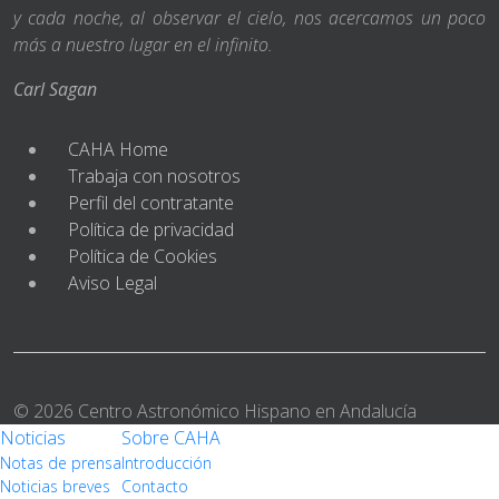
y cada noche, al observar el cielo, nos acercamos un poco
más a nuestro lugar en el infinito.
Carl Sagan
CAHA Home
Trabaja con nosotros
Perfil del contratante
Política de privacidad
Política de Cookies
Aviso Legal
© 2026 Centro Astronómico Hispano en Andalucía
Noticias
Sobre CAHA
Notas de prensa
Introducción
Noticias breves
Contacto