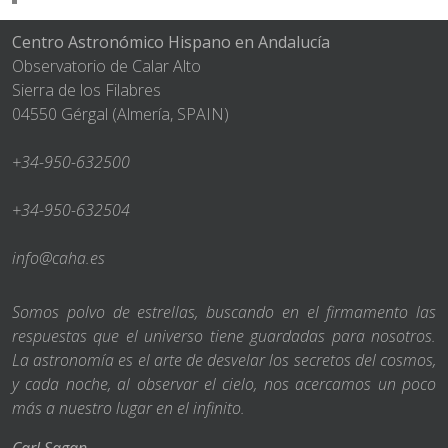
Centro Astronómico Hispano en Andalucía
Observatorio de Calar Alto
Sierra de los Filabres
04550 Gérgal (Almería, SPAIN)
+34-950-632500
+34-950-632504
info@caha.es
Somos polvo de estrellas, buscando en el firmamento las
respuestas que el universo tiene guardadas para nosotros.
La astronomía es el arte de desvelar los secretos del cosmos,
y cada noche, al observar el cielo, nos acercamos un poco
más a nuestro lugar en el infinito.
Carl Sagan