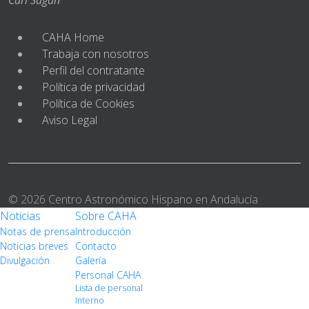
CAHA Home
Trabaja con nosotros
Perfil del contratante
Política de privacidad
Política de Cookies
Aviso Legal
© 2026 Centro Astronómico Hispano en Andalucía
Noticias
Sobre CAHA
Notas de prensa
Introducción
Noticias breves
Contacto
Divulgación
Galería
Personal CAHA
Lista de personal
Interno