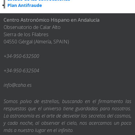
Plan Antifraude
Centro Astronómico Hispano en Andalucía
Observatorio de Calar Alto
Sierra de los Filabres
04550 Gérgal (Almería, SPAIN)
+34-950-632500
+34-950-632504
info@caha.es
Somos polvo de estrellas, buscando en el firmamento las
respuestas que el universo tiene guardadas para nosotros.
La astronomía es el arte de desvelar los secretos del cosmos,
y cada noche, al observar el cielo, nos acercamos un poco
más a nuestro lugar en el infinito.