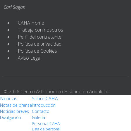
Carl Sagan
CAHA Home
Trabaja con nosotros
Perfil del contratante
Política de privacidad
Política de Cookies
Aviso Legal
© 2026 Centro Astronómico Hispano en Andalucía
Noticias
Sobre CAHA
Notas de prensa
Introducción
Noticias breves
Contacto
Divulgación
Galería
Personal CAHA
Lista de personal