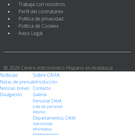
Trabaja con nosotros
Perfil del contratante
Política de privacidad
Política de Cookies
Aviso Legal
© 2026 Centro Astronómico Hispano en Andalucía
Noticias
Sobre CAHA
Notas de prensa
Introducción
Noticias breves
Contacto
Divulgación
Galería
Personal CAHA
Lista de personal
Interno
Departamentos CAHA
Astronomía
Informática
Mantenimiento