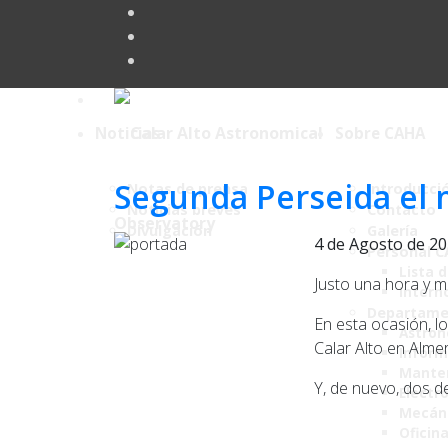
Noticias
Sobre CAHA
Segunda Perseida el
Notas de prensa
Introducci
Noticias breves
Contacto
Divulgación
Galería
4 de Agosto de 2
Personal 
Lista 
Justo una hora y m
Intern
Departame
En esta ocasión, l
Astro
Calar Alto en Almer
Inform
Mante
Y, de nuevo, dos d
Electr
Mecán
Oficin