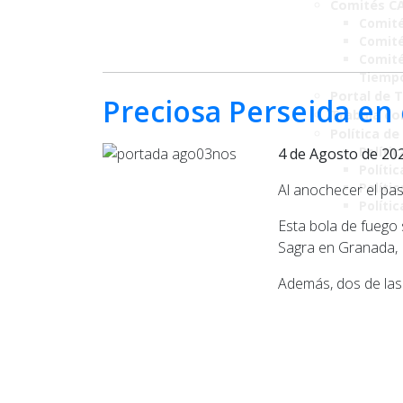
Comités C
Comité
Comité
Comité
Tiemp
Portal de 
Preciosa Perseida en 
Trabaja co
Política de
Polític
4 de Agosto de 20
Políti
Polític
Al anochecer el pas
Políti
Esta bola de fuego 
Sagra en Granada, L
Además, dos de las 