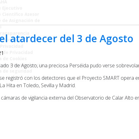
AHA
 Ejecutivo
 Científico Asesor
 de Asignación de
o
Transparencia
el atardecer del 3 de Agosto
n nosotros
 Privacidad
a de Privacidad
21
ca de Cookies
a de videovigilancia
ado 3 de Agosto, una preciosa Perséida pudo verse sobrevolar 
ca de seguridad
se registró con los detectores que el Proyecto SMART opera en
a Hita en Toledo, Sevilla y Madrid.
cámaras de vigilancia externa del Observatorio de Calar Alto en