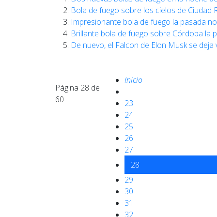
Bola de fuego sobre los cielos de Ciudad R
Impresionante bola de fuego la pasada no
Brillante bola de fuego sobre Córdoba la
De nuevo, el Falcon de Elon Musk se deja v
Inicio
Página 28 de
60
23
24
25
26
27
28
29
30
31
32