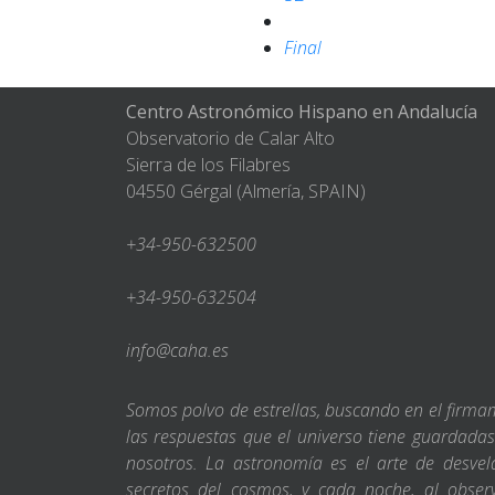
Final
Centro Astronómico Hispano en Andalucía
Observatorio de Calar Alto
Sierra de los Filabres
04550 Gérgal (Almería, SPAIN)
+34-950-632500
+34-950-632504
info@caha.es
Somos polvo de estrellas, buscando en el firm
las respuestas que el universo tiene guardada
nosotros. La astronomía es el arte de desvel
secretos del cosmos, y cada noche, al obser