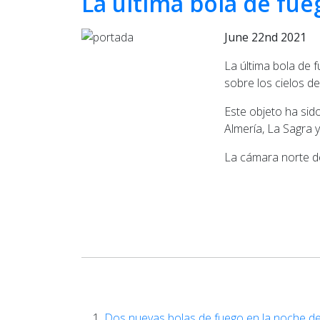
La última bola de fue
June 22nd 2021
La última bola de 
sobre los cielos d
Este objeto ha sid
Almería, La Sagra 
La cámara norte de
Dos nuevas bolas de fuego en la noche del