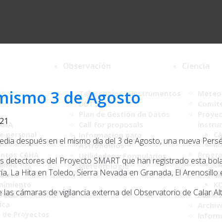
Observación
Ciencia
 mismo 3 de Agosto
ón
Telescopios e Instrumentos
Meteor
DDT
Comité
Plan de Gestión de Datos
Proyec
021
CAHA
Call for proposals
instru
de personal
C
Información para
edia después en el mismo día del 3 de Agosto, una nueva Perséi
o
M
Astrónomos
ntos CAHA
Progr
Utilidades y Formularios
os detectores del Proyecto SMART que han registrado esta bola
nomía
CA
Meteorología
ía, La Hita en Toledo, Sierra Nevada en Granada, El Arenosillo e
ática
CA
nimiento
K
e las cámaras de vigilancia externa del Observatorio de Calar Al
ónica
Public
ica
Archiv
a de Proyectos
Infor