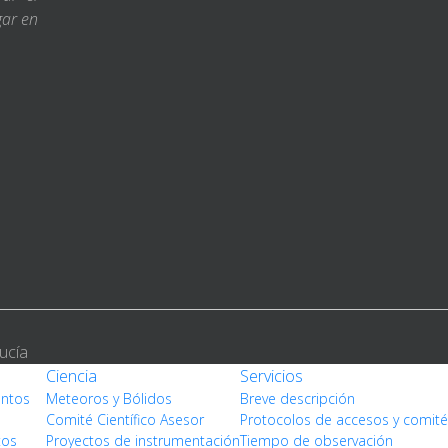
gar en
ucía
Ciencia
Servicios
entos
Meteoros y Bólidos
Breve descripción
Comité Científico Asesor
Protocolos de accesos y comit
tos
Proyectos de instrumentación
Tiempo de observación