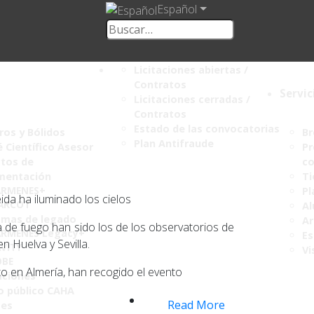
Español
Licitaciones abiertas /
Contratos
Servic
Licitaciones cerradas /
Contratos
Estado de las convocatorias
os y Bólidos
Br
Plan Antifraude
 Científico Asesor
Pr
tos de
co
mentación
Ti
ARMENES+
Pl
da ha iluminado los cielos
ARCOT
Al
amas de legado
Ar
 de fuego han sido los de los observatorios de
RMENES Legacy+
Es
n Huelva y Sevilla.
VITY
Vi
OBE
to en Almería, han recogido el evento
aciones
o público CAHA
Read More
mes