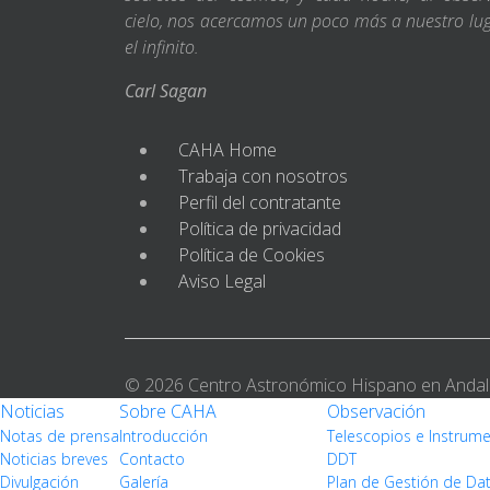
cielo, nos acercamos un poco más a nuestro lu
el infinito.
Carl Sagan
CAHA Home
Trabaja con nosotros
Perfil del contratante
Política de privacidad
Política de Cookies
Aviso Legal
© 2026 Centro Astronómico Hispano en Andal
Noticias
Sobre CAHA
Observación
Notas de prensa
Introducción
Telescopios e Instrum
Noticias breves
Contacto
DDT
Divulgación
Galería
Plan de Gestión de Da