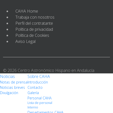
CAHA Home
Trabaja con nosotros
Perfil del contratante
Política de privacidad
Política de Cookies
Aviso Legal
© 2026 Centro Astronómico Hispano en Andalucía
Noticias
Sobre CAHA
Notas de prensa
Introducción
Noticias breves
Contacto
Divulgación
Galería
Personal CAHA
Lista de personal
Interno
Departamentos CAHA