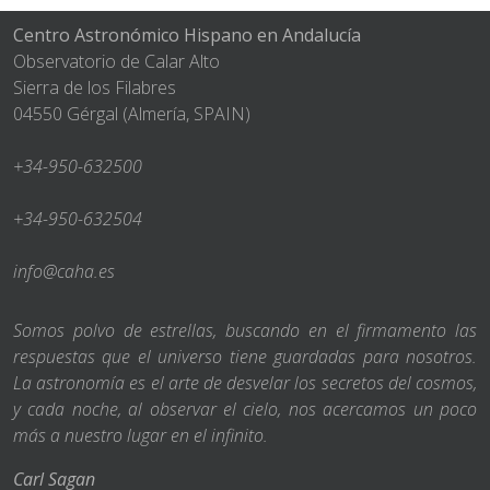
Centro Astronómico Hispano en Andalucía
Observatorio de Calar Alto
Sierra de los Filabres
04550 Gérgal (Almería, SPAIN)
+34-950-632500
+34-950-632504
info@caha.es
Somos polvo de estrellas, buscando en el firmamento las
respuestas que el universo tiene guardadas para nosotros.
La astronomía es el arte de desvelar los secretos del cosmos,
y cada noche, al observar el cielo, nos acercamos un poco
más a nuestro lugar en el infinito.
Carl Sagan