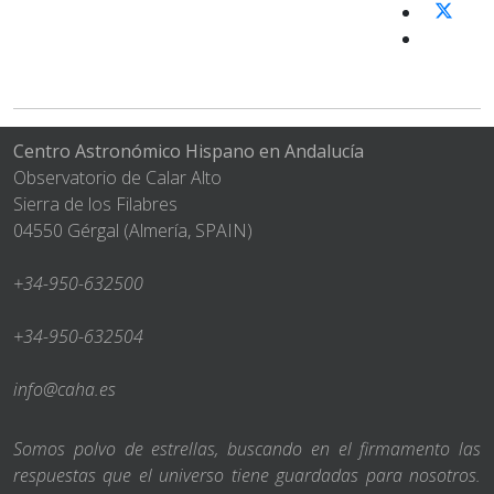
Centro Astronómico Hispano en Andalucía
Observatorio de Calar Alto
Sierra de los Filabres
04550 Gérgal (Almería, SPAIN)
+34-950-632500
+34-950-632504
info@caha.es
Somos polvo de estrellas, buscando en el firmamento las
respuestas que el universo tiene guardadas para nosotros.