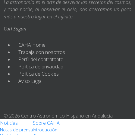
La astronomía es el arte de desvelar los secretos del cosmos,
y cada noche, al observar el cielo, nos acercamos un poco
más a nuestro lugar en el infinito.
Carl Sagan
CAHA Home
Trabaja con nosotros
Perfil del contratante
Política de privacidad
Política de Cookies
Aviso Legal
© 2026 Centro Astronómico Hispano en Andalucía
Noticias
Sobre CAHA
Notas de prensa
Introducción