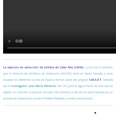
La estación de detección de bólidos de Calar Alto (CAHA)
, junto con la estación
que el Instituto de Astrofísica de Andalucía (IAA-CSIC) tiene en Sierra Nevada, y otras
situadas en diferentes puntos de España, forman parte del proyecto
S.M.A.R.T
. liderado
por el
investigador José María Madiedo
, del IAA, para el seguimiento de este tipo de
objetos. En concreto, la estación de Calar Alto (CAHA) y la del IAA en Sierra Nevada, es un
acuerdo de colaboración entre el Profesor Madiedo y ambas instituciones.