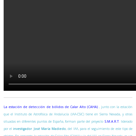
La estación de detección de bólidos de Calar Alto (CAHA)
, junto con la estación
que el Instituto de Astrofísica de Andalucía (IAA-CSIC) tiene en Sierra Nevada, y otras
situadas en diferentes puntos de España, forman parte del proyecto
S.M.A.R.T
. liderado
por el
investigador José María Madiedo
, del IAA, para el seguimiento de este tipo de
objetos. En concreto, la estación de Calar Alto (CAHA) y la del IAA en Sierra Nevada, es un