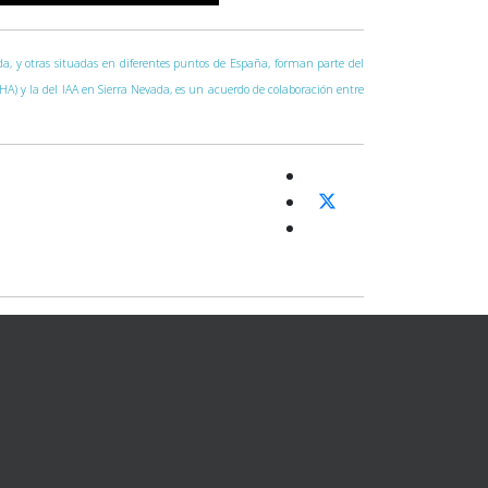
vada, y otras situadas en diferentes puntos de España, forman parte del
CAHA) y la del IAA en Sierra Nevada, es un acuerdo de colaboración entre