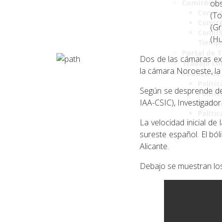
Comités C
obs
Comité
(T
Comité
(G
Comité
(Hu
Tiemp
Portal de 
Dos de las cámaras ext
Trabaja co
la cámara Noroeste, la 
Política de
Polític
Según se desprende del
Políti
IAA-CSIC), Investigado
Polític
Políti
La velocidad inicial de
sureste español. El bó
Alicante.
Debajo se muestran los