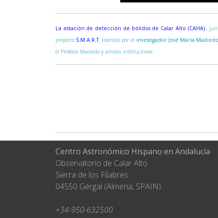
La estación de detección de bólidos de Calar Alto (CAHA)
, ju
proyecto
S.M.A.R.T
. liderado por el
investigador José María Madied
el Profesor Madiedo y ambas instituciones.
Centro Astronómico Hispano en Andalucía
Observatorio de Calar Alto
Sierra de los Filabres
04550 Gérgal (Almería, SPAIN)
+34-950-632500