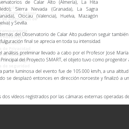
AHA
ervatorios de Calar Alto (Almería), La Hita
 Ejecutivo
oledo), Sierra Nevada (Granada), La Sagra
 Científico Asesor
ranada), Olocau (Valencia), Huelva, Mazagón
 de Asignación de
elva) y Sevilla.
o
Transparencia
ernas del Observatorio de Calar Alto pudieron seguir también
n nosotros
fulguración final se aprecia en toda su intensidad.
 Privacidad
a de Privacidad
 análisis preliminar llevado a cabo por el Profesor José María
ca de Cookies
r Principal del Proyecto SMART, el objeto tuvo como progenitor
a de videovigilancia
ca de seguridad
 la parte luminosa del evento fue de 105.000 km/h, a una altitu
lido se desplazó entonces en dirección noroeste y finalizó a u
 dos vídeos registrados por las cámaras externas operadas des