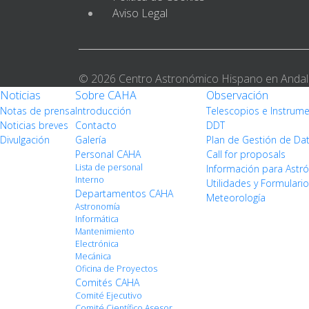
Aviso Legal
© 2026 Centro Astronómico Hispano en Andal
Noticias
Sobre CAHA
Observación
Notas de prensa
Introducción
Telescopios e Instrum
Noticias breves
Contacto
DDT
Divulgación
Galería
Plan de Gestión de Da
Personal CAHA
Call for proposals
Lista de personal
Información para Ast
Interno
Utilidades y Formulari
Departamentos CAHA
Meteorología
Astronomía
Informática
Mantenimiento
Electrónica
Mecánica
Oficina de Proyectos
Comités CAHA
Comité Ejecutivo
Comité Científico Asesor