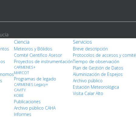
ucía
Ciencia
Servicios
entos
Meteoros y Bólidos
Breve descripción
Comité Científico Asesor
Protocolos de accesos y comit
tos
Proyectos de instrumentación
Tiempo de observación
CARMENES+
Plan de Gestión de Datos
MARCOT
rónomos
Aluminización de Espejos
Programas de legado
os
Archivo público
CARMENES Legacy+
Estación Meteorológica
CAVITY
Visita Calar Alto
KOBE
Publicaciones
Archivo público CAHA
Informes