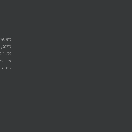
amento
s para
ar los
var el
gar en