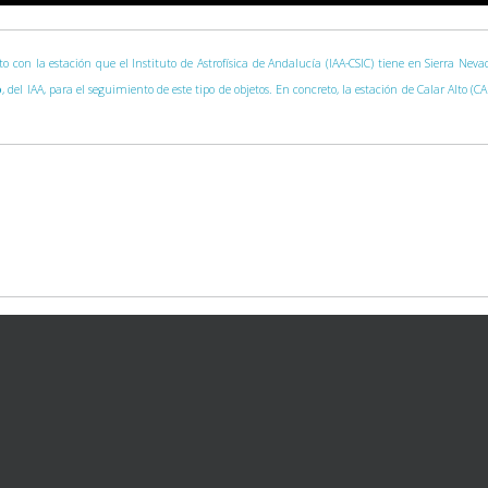
nto con la estación que el Instituto de Astrofísica de Andalucía (IAA-CSIC) tiene en Sierra Ne
o
, del IAA, para el seguimiento de este tipo de objetos. En concreto, la estación de Calar Alto (