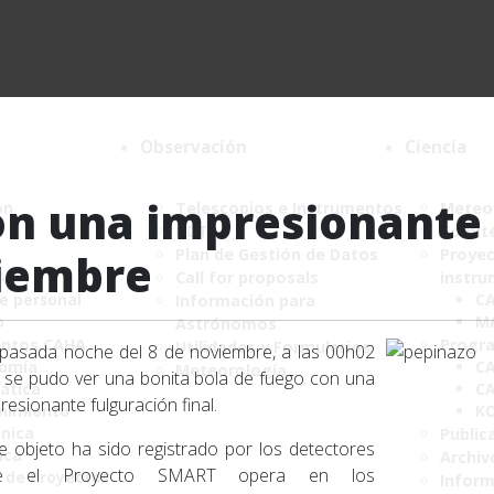
Observación
Ciencia
on una impresionante
ón
Telescopios e Instrumentos
Meteor
DDT
Comité
Plan de Gestión de Datos
Proyec
viembre
CAHA
Call for proposals
instru
de personal
C
Información para
o
M
Astrónomos
ntos CAHA
Progr
Utilidades y Formularios
pasada noche del 8 de noviembre, a las 00h02
nomía
CA
Meteorología
 se pudo ver una bonita bola de fuego con una
ática
CA
resionante fulguración final.
nimiento
K
ónica
Public
e objeto ha sido registrado por los detectores
ica
Archiv
e el Proyecto SMART opera en los
a de Proyectos
Infor