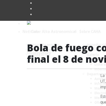
Noticias
Sobre CAHA
Bola de fuego c
Notas de prensa
Introducci
Noticias breves
Contacto
Divulgación
Galería
final el 8 de no
Personal 
Lista 
Intern
Departame
La 
Astro
UT,
Inform
imp
Mante
Electr
Est
Mecán
qu
Oficin