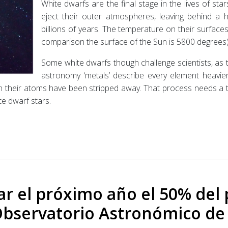
White dwarfs are the final stage in the lives of stars
eject their outer atmospheres, leaving behind a
billions of years. The temperature on their surfaces
comparison the surface of the Sun is 5800 degrees)
Some white dwarfs though challenge scientists, as t
astronomy ‘metals’ describe every element heavie
y in their atoms have been stripped away. That process needs a t
te dwarf stars.
nar el próximo año el 50% del
bservatorio Astronómico de 