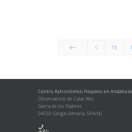
15
Start
Centro Astronómico Hispano en Andalucía
Observatorio de Calar Alto
Sierra de los Filabres
04550 Gérgal (Almería, SPAIN)
+34-