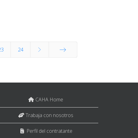
23
24
End
CAHA Home
Trabaja con nosotros
Perfil del contratante