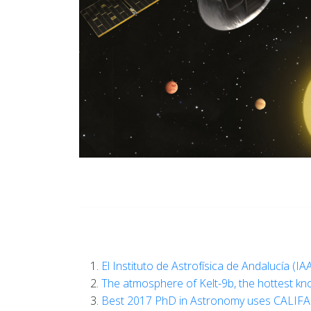
El Instituto de Astrofísica de Andalucía (I
The atmosphere of Kelt-9b, the hottest kno
Best 2017 PhD in Astronomy uses CALIFA