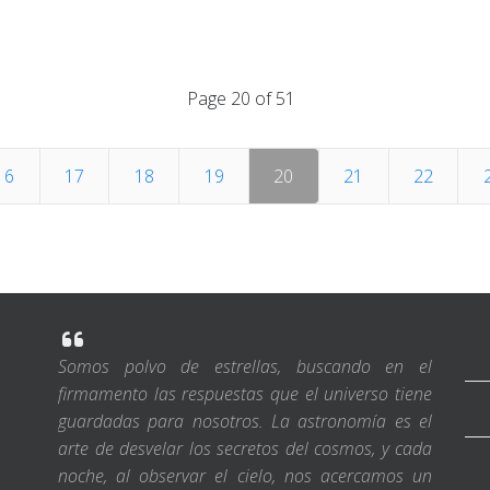
Page 20 of 51
16
17
18
19
20
21
22
Somos polvo de estrellas, buscando en el
firmamento las respuestas que el universo tiene
guardadas para nosotros. La astronomía es el
arte de desvelar los secretos del cosmos, y cada
noche, al observar el cielo, nos acercamos un