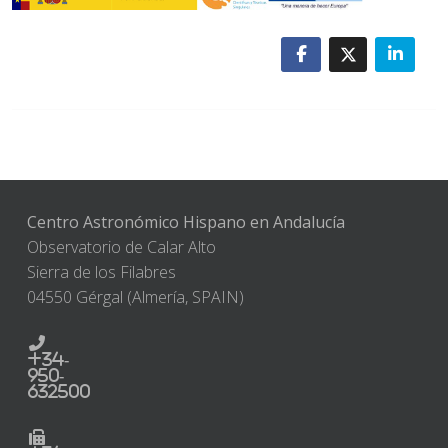
Centro Astronómico Hispano en Andalucía
Observatorio de Calar Alto
Sierra de los Filabres
04550 Gérgal (Almería, SPAIN)
+34-
950-
632500