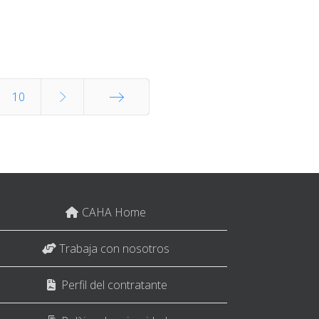
10
End
CAHA Home
Trabaja con nosotros
Perfil del contratante