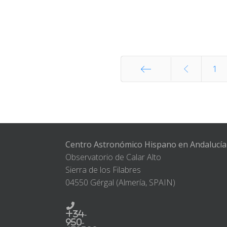
1
Start
Centro Astronómico Hispano en Andalucía
Observatorio de Calar Alto
Sierra de los Filabres
04550 Gérgal (Almería, SPAIN)
+34-
950-