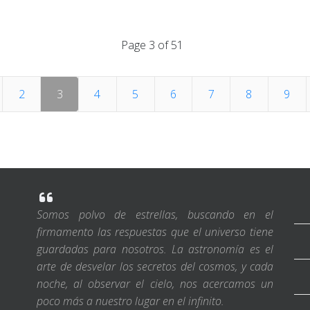
Page 3 of 51
2
3
4
5
6
7
8
9
Somos polvo de estrellas, buscando en el
firmamento las respuestas que el universo tiene
guardadas para nosotros. La astronomía es el
arte de desvelar los secretos del cosmos, y cada
noche, al observar el cielo, nos acercamos un
poco más a nuestro lugar en el infinito.