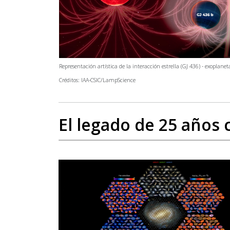
Representación artística de la interacción estrella (GJ 436) - exoplanet
Créditos: IAA-CSIC/LampScience
El legado de 25 años 