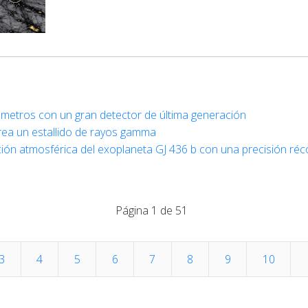
3 metros con un gran detector de última generación
rea un estallido de rayos gamma
ón atmosférica del exoplaneta GJ 436 b con una precisión réc
Página 1 de 51
3
4
5
6
7
8
9
10