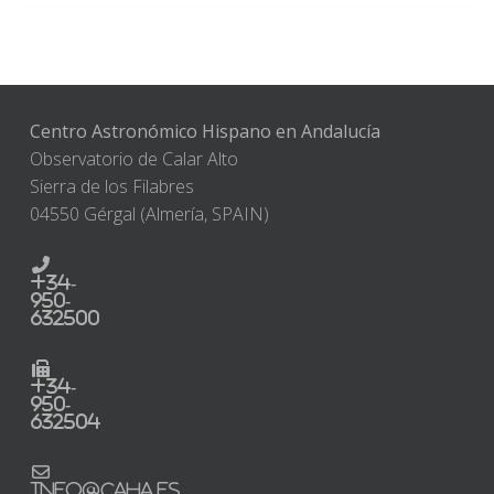
Centro Astronómico Hispano en Andalucía
Observatorio de Calar Alto
Sierra de los Filabres
04550 Gérgal (Almería, SPAIN)
+34-
950-
632500
+34-
950-
632504
info@caha.es