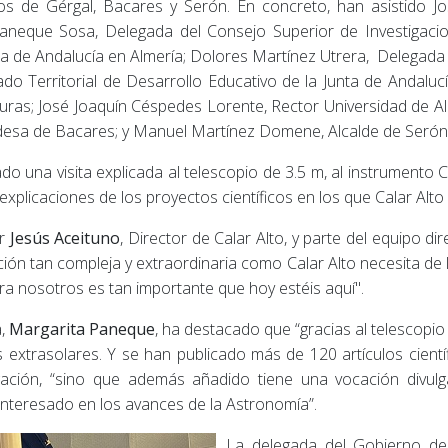
os de Gérgal, Bacares y Serón. En concreto, han asistido 
neque Sosa, Delegada del Consejo Superior de Investigacion
 de Andalucía en Almería; Dolores Martínez Utrera, Delegada T
do Territorial de Desarrollo Educativo de la Junta de Andaluc
uras; José Joaquín Céspedes Lorente, Rector Universidad de A
ldesa de Bacares; y Manuel Martínez Domene, Alcalde de Serón
zado una visita explicada al telescopio de 3.5 m, al instrumen
explicaciones de los proyectos científicos en los que Calar Alto
or
Jesús Aceituno
, Director de Calar Alto, y parte del equipo dir
ión tan compleja y extraordinaria como Calar Alto necesita de l
para nosotros es tan importante que hoy estéis aquí".
a,
Margarita Paneque
, ha destacado que “gracias al telescopi
xtrasolares. Y se han publicado más de 120 artículos científ
tigación, “sino que además añadido tiene una vocación divul
interesado en los avances de la Astronomía”.
La delegada del Gobierno de