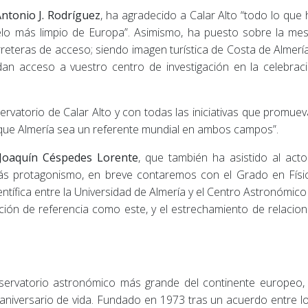
ntonio J. Rodríguez
, ha agradecido a Calar Alto “todo lo que 
o más limpio de Europa”. Asimismo, ha puesto sobre la mes
eteras de acceso; siendo imagen turística de Costa de Almería 
n acceso a vuestro centro de investigación en la celebraci
atorio de Calar Alto y con todas las iniciativas que promuevan 
 que Almería sea un referente mundial en ambos campos”.
 Joaquín Céspedes Lorente
, que también ha asistido al act
ás protagonismo, en breve contaremos con el Grado en Físic
ntífica entre la Universidad de Almería y el Centro Astronómico d
ación de referencia como este, y el estrechamiento de relacio
bservatorio astronómico más grande del continente europeo, d
 aniversario de vida. Fundado en 1973 tras un acuerdo entre l