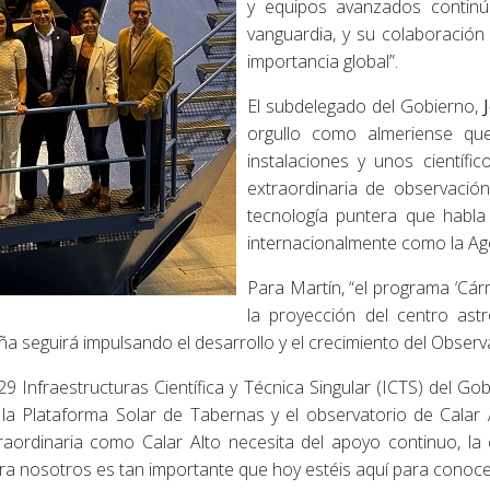
y equipos avanzados continúa
vanguardia, y su colaboración
importancia global”.
El subdelegado del Gobierno,
orgullo como almeriense qu
instalaciones y unos científi
extraordinaria de observación
tecnología puntera que habla 
internacionalmente como la Age
Para Martín, “el programa ‘Cár
la proyección del centro ast
 seguirá impulsando el desarrollo y el crecimiento del Observa
 Infraestructuras Científica y Técnica Singular (ICTS) del Go
la Plataforma Solar de Tabernas y el observatorio de Calar A
traordinaria como Calar Alto necesita del apoyo continuo, la 
para nosotros es tan importante que hoy estéis aquí para conoce