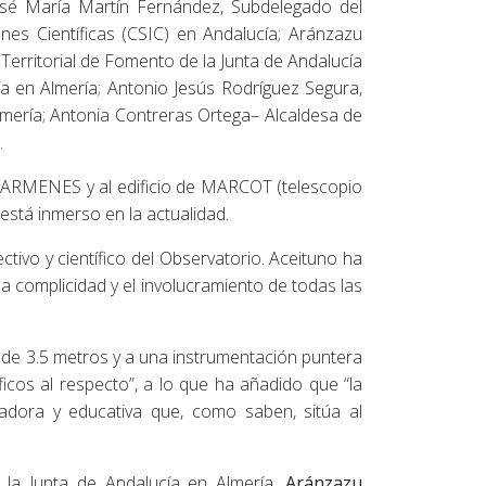
José María Martín Fernández, Subdelegado del
es Científicas (CSIC) en Andalucía; Aránzazu
erritorial de Fomento de la Junta de Andalucía
ía en Almería; Antonio Jesús Rodríguez Segura,
lmería; Antonia Contreras Ortega– Alcaldesa de
.
to CARMENES y al edificio de MARCOT (telescopio
 está inmerso en la actualidad.
ectivo y científico del Observatorio. Aceituno ha
a complicidad y el involucramiento de todas las
o de 3.5 metros y a una instrumentación puntera
icos al respecto”, a lo que ha añadido que “la
gadora y educativa que, como saben, sitúa al
 la Junta de Andalucía en Almería,
Aránzazu